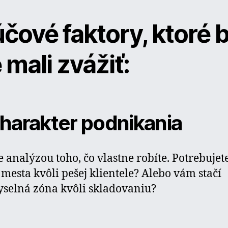
čové faktory, ktoré 
 mali zvážiť:
 Charakter podnikania
e analýzou toho, čo vlastne robíte. Potrebujete
 mesta kvôli pešej klientele? Alebo vám stačí
selná zóna kvôli skladovaniu?