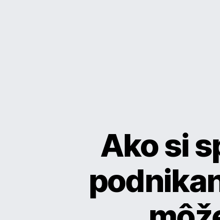
Ako si s
podnikan
môže