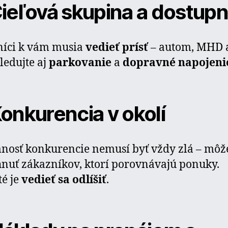
 Cieľová skupina a dostup
níci k vám musia
vedieť prísť
– autom, MHD 
Sledujte aj
parkovanie
a
dopravné napojeni
 Konkurencia v okolí
nosť konkurencie nemusí byť vždy zlá – môž
hnuť zákazníkov, ktorí porovnávajú ponuky.
té je
vedieť sa odlíšiť
.