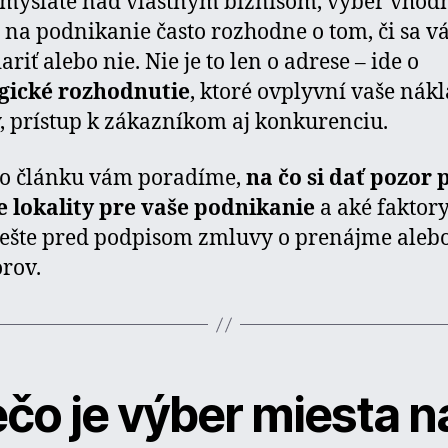
mýšľate nad vlastným biznisom, výber vhod
 na podnikanie často rozhodne o tom, či sa 
riť alebo nie. Nie je to len o adrese – ide o
egické rozhodnutie
, ktoré ovplyvní vaše nákl
, prístup k zákazníkom aj konkurenciu.
to článku vám poradíme,
na čo si dať pozor 
 lokality pre vaše podnikanie
a aké faktor
 ešte pred podpisom zmluvy o prenájme aleb
orov.
ečo je výber miesta n