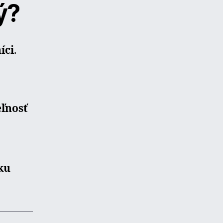
ý?
íci
.
eľnosť
ku