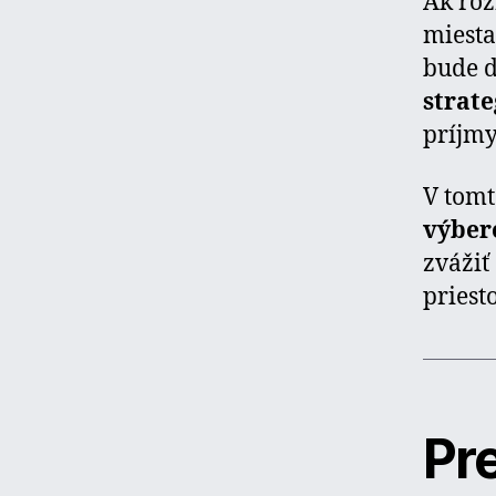
Ak roz
miesta
bude da
strat
príjmy
V tom
výbere
zvážiť
priest
Pr