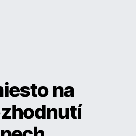
miesto na
ozhodnutí
spech