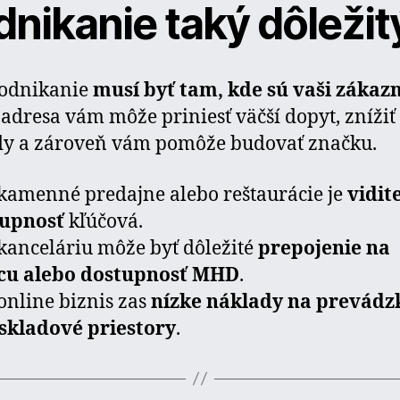
dnikanie taký dôležit
podnikanie
musí byť tam, kde sú vaši zákazn
adresa vám môže priniesť väčší dopyt, znížiť
dy a zároveň vám pomôže budovať značku.
kamenné predajne alebo reštaurácie je
vidit
tupnosť
kľúčová.
kanceláriu môže byť dôležité
prepojenie na
icu alebo dostupnosť MHD
.
online biznis zas
nízke náklady na prevádz
skladové priestory
.