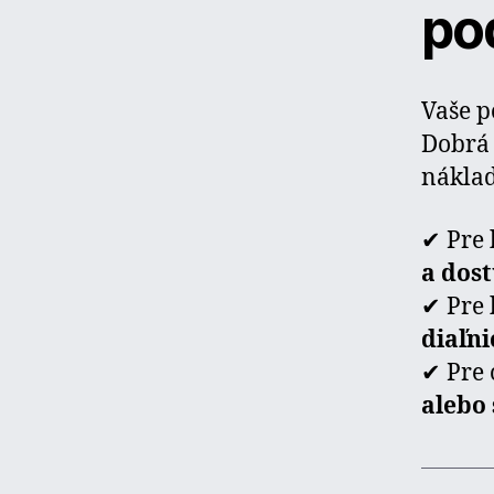
po
Vaše 
Dobrá 
nákla
✔ Pre 
a dos
✔ Pre 
diaľn
✔ Pre 
alebo 