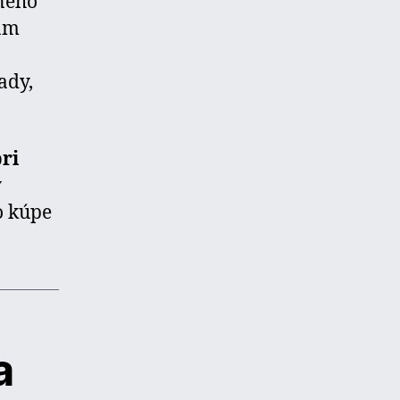
ného
vám
ady,
pri
y
o kúpe
a