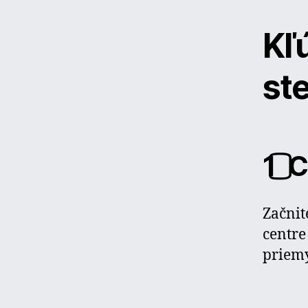
Kľú
ste
1️⃣
Začnit
centre
priemy