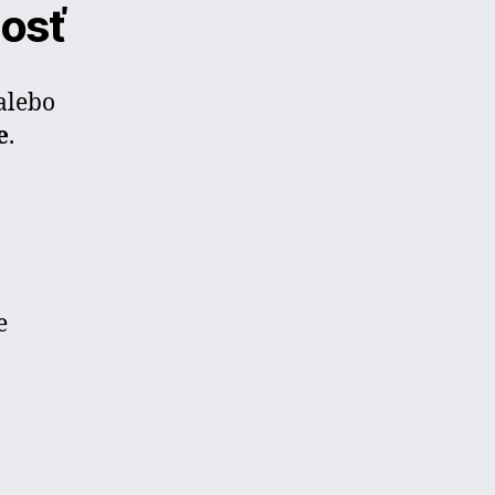
nosť
alebo
e
.
e