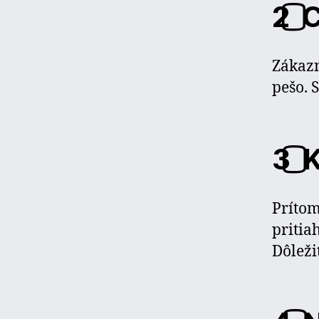
2️⃣
Zákaz
pešo. 
3️⃣
Prítom
pritia
Dôleži