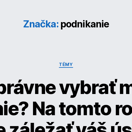
Značka:
podnikanie
Kategórie
TÉMY
právne vybrať 
ie? Na tomto r
 záležať váš ú