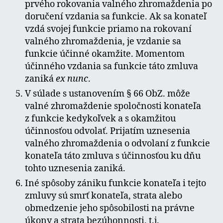
prvého rokovania valného zhromaždenia po
doručení vzdania sa funkcie. Ak sa konateľ
vzdá svojej funkcie priamo na rokovaní
valného zhromaždenia, je vzdanie sa
funkcie účinné okamžite. Momentom
účinného vzdania sa funkcie táto zmluva
zaniká
ex nunc
.
V súlade s ustanovením § 66 ObZ. môže
valné zhromaždenie spoločnosti konateľa
z funkcie kedykoľvek a s okamžitou
účinnosťou odvolať. Prijatím uznesenia
valného zhromaždenia o odvolaní z funkcie
konateľa táto zmluva s účinnosťou ku dňu
tohto uznesenia zaniká.
Iné spôsoby zániku funkcie konateľa i tejto
zmluvy sú smrť konateľa, strata alebo
obmedzenie jeho spôsobilosti na právne
úkony a strata bezúhonnosti, t.j.