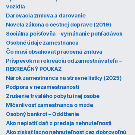
vozidla
Darovacia zmluva a darovanie
Novela zákona o cestnej doprave (2019)
Sociálna poisťovňa – vymáhanie pohľadávok
Osobné údaje zamestnanca
Čo musí obsahovať pracovná zmluva
Príspevok na rekreáciu od zamestnávateľa –
REKREAČNÝ POUKAZ
Nárok zamestnanca na stravné lístky (2025)
Podpora v nezamestnanosti
Zrušenie trvalého pobytu inej osobe
Mlčanlivosť zamestnanca o mzde
Osobný bankrot – Oddlženie
Ako neplatiť daň z predaja nehnuteľnosti
Ako získať lacno nehnuteľnosť cez dobrovoľnú