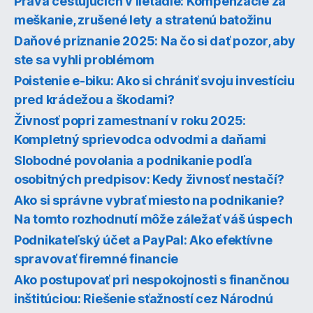
Práva cestujúcich v lietadle: Kompenzácie za
meškanie, zrušené lety a stratenú batožinu
Daňové priznanie 2025: Na čo si dať pozor, aby
ste sa vyhli problémom
Poistenie e-biku: Ako si chrániť svoju investíciu
pred krádežou a škodami?
Živnosť popri zamestnaní v roku 2025:
Kompletný sprievodca odvodmi a daňami
Slobodné povolania a podnikanie podľa
osobitných predpisov: Kedy živnosť nestačí?
Ako si správne vybrať miesto na podnikanie?
Na tomto rozhodnutí môže záležať váš úspech
Podnikateľský účet a PayPal: Ako efektívne
spravovať firemné financie
Ako postupovať pri nespokojnosti s finančnou
inštitúciou: Riešenie sťažností cez Národnú