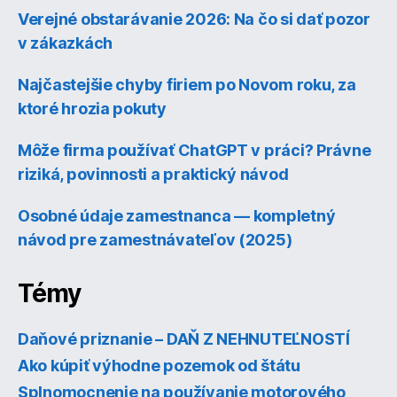
Verejné obstarávanie 2026: Na čo si dať pozor
v zákazkách
Najčastejšie chyby firiem po Novom roku, za
ktoré hrozia pokuty
Môže firma používať ChatGPT v práci? Právne
riziká, povinnosti a praktický návod
Osobné údaje zamestnanca — kompletný
návod pre zamestnávateľov (2025)
Témy
Daňové priznanie – DAŇ Z NEHNUTEĽNOSTÍ
Ako kúpiť výhodne pozemok od štátu
Splnomocnenie na používanie motorového