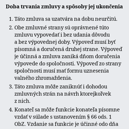
Doba trvania zmluvy a spôsoby jej ukončenia
Táto zmluva sa uzatvára na dobu neurčitú.
Obe zmluvné strany sú oprávnené túto
zmluvu vypovedať i bez udania dôvodu
a bez výpovednej doby. Výpoveď musí byť
písomná a doručená druhej strane. Výpoveď
je účinná a zmluva zaniká dňom doručenia
výpovede do spoločnosti. Výpoveď zo strany
spoločnosti musí mať formu uznesenia
valného zhromaždenia.
Táto zmluva môže zaniknúť i dohodou
zmluvných strán na návrh ktorejkoľvek
z nich.
Konateľ sa môže funkcie konateľa písomne
vzdať v súlade s ustanovením § 66 ods. 1
ObZ. Vzdanie sa funkcie je účinné odo dňa