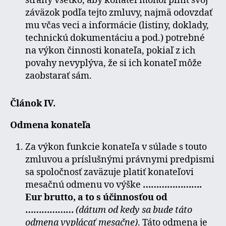
strany všetko, aby konateľ mohol plniť svoj
záväzok podľa tejto zmluvy, najmä odovzdať
mu včas veci a informácie (listiny, doklady,
technickú dokumentáciu a pod.) potrebné
na výkon činnosti konateľa, pokiaľ z ich
povahy nevyplýva, že si ich konateľ môže
zaobstarať sám.
Článok ІV.
Odmena konateľa
Za výkon funkcie konateľa v súlade s touto
zmluvou a príslušnými právnymi predpismi
sa spoločnosť zaväzuje platiť konateľovi
mesačnú odmenu vo výške
………………….
Eur brutto, a to s účinnosťou od
………………
(dátum od kedy sa bude táto
odmena vyplácať mesačne)
. Táto odmena je