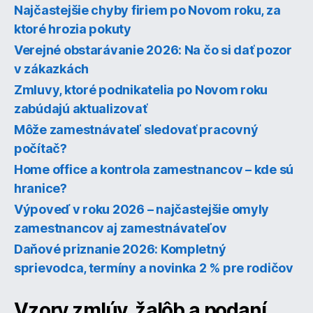
Najčastejšie chyby firiem po Novom roku, za
ktoré hrozia pokuty
Verejné obstarávanie 2026: Na čo si dať pozor
v zákazkách
Zmluvy, ktoré podnikatelia po Novom roku
zabúdajú aktualizovať
Môže zamestnávateľ sledovať pracovný
počítač?
Home office a kontrola zamestnancov – kde sú
hranice?
Výpoveď v roku 2026 – najčastejšie omyly
zamestnancov aj zamestnávateľov
Daňové priznanie 2026: Kompletný
sprievodca, termíny a novinka 2 % pre rodičov
Vzory zmlúv, žalôb a podaní