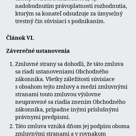
nadobudnutím právoplatnosti rozhodnutia,
ktorým sa konateľ odsudzuje za úmyselný
trestný čin súvisiaci s podnikaním.
Článok VI.
Záverečné ustanovenia
Zmluvné strany sa dohodli, že táto zmluva
sa riadi ustanoveniami Obchodného
zákonníka. Všetky záležitosti súvisiace
s obsahom tejto zmluvy a medzi zmluvnými
stranami touto zmluvou výslovne
neupravené sa riadia znením Obchodného
zákonníka, prípadne inými príslušnými
právnymi predpismi.
Táto zmluva vzniká dňom jej podpisu oboma
zmluvnými stranami a v rovnakom