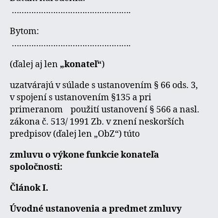
………………………………………….
Bytom:
………………………………………….
(ďalej aj len
„konateľ“
)
uzatvárajú v súlade s ustanovením § 66 ods. 3,
v spojení s ustanovením §135 a pri
primeranom použití ustanovení § 566 a nasl.
zákona č. 513/ 1991 Zb. v znení neskorších
predpisov (ďalej len „ObZ“) túto
zmluvu o výkone funkcie konateľa
spoločnosti:
Článok I.
Úvodné ustanovenia a predmet zmluvy