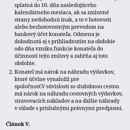
splatná do 10. dňa nasledujúceho
kalendárneho mesiaca, ak sa zmluvné
strany nedohodnú inak, a to v hotovosti
alebo bezhotovostným prevodom na
bankový účet konateľa. Odmena je
dohodnutá aj s prihliadnutím na obdobie
odo dňa vzniku funkcie konateľa do
účinnosti tejto zmluvy a zahŕňa aj toto
obdobie.
Konateľ má nárok na náhradu výdavkov,
ktoré účelne vynaložil pre
spoločnosť.V súvislosti so služobnou cestou
má nárok na náhradu cestovných výdavkov,
stravovacích nákladov a na ďalšie náhrady
v súlade s príslušnými právnymi predpismi.
Ćlánok V.