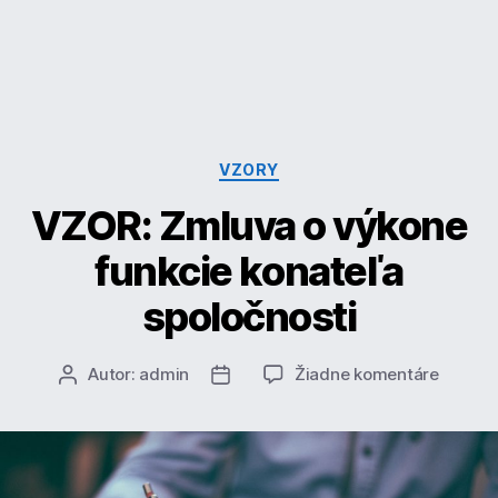
Kategórie
VZORY
VZOR: Zmluva o výkone
funkcie konateľa
spoločnosti
na
Autor:
admin
Žiadne komentáre
Autor
Dátum
VZOR:
článku
článku
Zmluva
o
výkone
funkcie