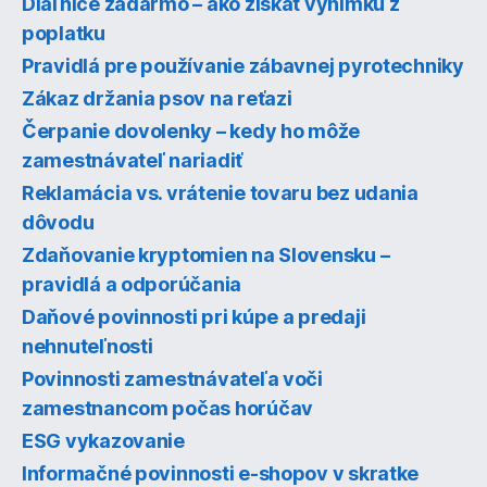
Diaľnice zadarmo – ako získať výnimku z
poplatku
Pravidlá pre používanie zábavnej pyrotechniky
Zákaz držania psov na reťazi
Čerpanie dovolenky – kedy ho môže
zamestnávateľ nariadiť
Reklamácia vs. vrátenie tovaru bez udania
dôvodu
Zdaňovanie kryptomien na Slovensku –
pravidlá a odporúčania
Daňové povinnosti pri kúpe a predaji
nehnuteľnosti
Povinnosti zamestnávateľa voči
zamestnancom počas horúčav
ESG vykazovanie
Informačné povinnosti e-shopov v skratke