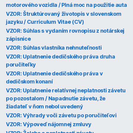
motorového vozidla / Plná moc na použitie auta
VZOR: Štruktúrovaný životopis v slovenskom
jazyku / Curriculum Vitae (CV)
VZOR: Súhlas s vydaním rovnopisu z notárskej
zápisnice
VZOR: Súhlas vlastníka nehnuteľnosti
VZOR: Uplatnenie dedičského práva druha
poručiteľky
VZOR: Uplatnenie dedičského práva v
dedičskom konaní
VZOR: Uplatnenie relatívnej neplatnosti závetu
po pozostalom / Napadnutie závetu, že
žiadateľ v ňom nebol uvedený
VZOR: Výhrady voči závetu po poručiteľovi
VZOR: Výpoveď nájomnej zmluvy