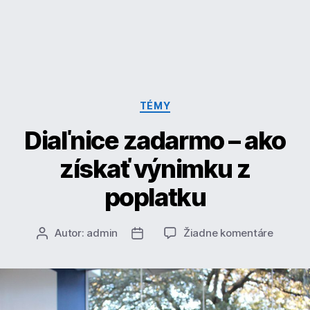
Kategórie
TÉMY
Diaľnice zadarmo – ako
získať výnimku z
poplatku
na
Autor:
admin
Žiadne komentáre
Autor
Dátum
Diaľnic
článku
článku
zadar
–
ako
získať