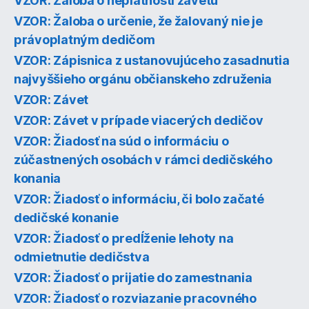
VZOR: Žaloba o neplatnosti závetu
VZOR: Žaloba o určenie, že žalovaný nie je
právoplatným dedičom
VZOR: Zápisnica z ustanovujúceho zasadnutia
najvyššieho orgánu občianskeho združenia
VZOR: Závet
VZOR: Závet v prípade viacerých dedičov
VZOR: Žiadosť na súd o informáciu o
zúčastnených osobách v rámci dedičského
konania
VZOR: Žiadosť o informáciu, či bolo začaté
dedičské konanie
VZOR: Žiadosť o predĺženie lehoty na
odmietnutie dedičstva
VZOR: Žiadosť o prijatie do zamestnania
VZOR: Žiadosť o rozviazanie pracovného