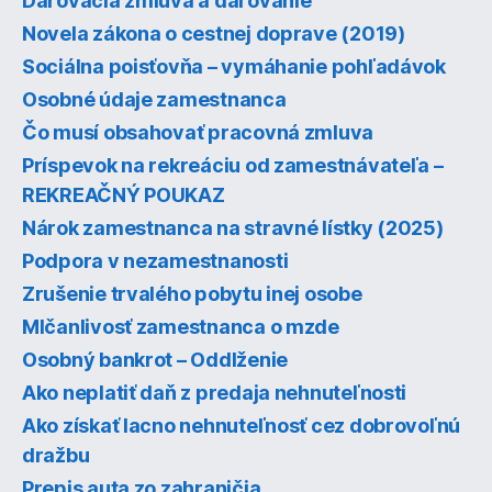
Darovacia zmluva a darovanie
Novela zákona o cestnej doprave (2019)
Sociálna poisťovňa – vymáhanie pohľadávok
Osobné údaje zamestnanca
Čo musí obsahovať pracovná zmluva
Príspevok na rekreáciu od zamestnávateľa –
REKREAČNÝ POUKAZ
Nárok zamestnanca na stravné lístky (2025)
Podpora v nezamestnanosti
Zrušenie trvalého pobytu inej osobe
Mlčanlivosť zamestnanca o mzde
Osobný bankrot – Oddlženie
Ako neplatiť daň z predaja nehnuteľnosti
Ako získať lacno nehnuteľnosť cez dobrovoľnú
dražbu
Prepis auta zo zahraničia