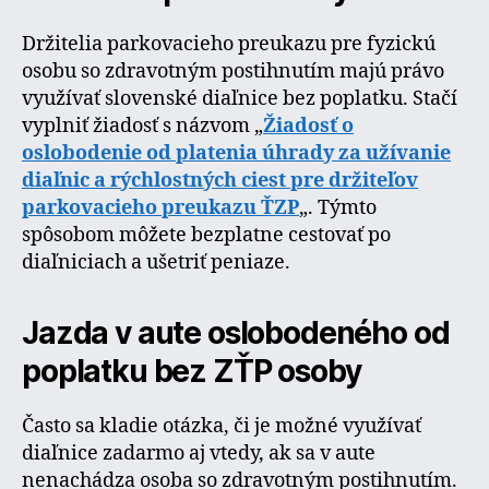
Držitelia parkovacieho preukazu pre fyzickú
osobu so zdravotným postihnutím majú právo
využívať slovenské diaľnice bez poplatku. Stačí
vyplniť žiadosť s názvom „
Žiadosť o
oslobodenie od platenia úhrady za užívanie
diaľnic a rýchlostných ciest pre držiteľov
parkovacieho preukazu ŤZP
„. Týmto
spôsobom môžete bezplatne cestovať po
diaľniciach a ušetriť peniaze.
Jazda v aute oslobodeného od
poplatku bez ZŤP osoby
Často sa kladie otázka, či je možné využívať
diaľnice zadarmo aj vtedy, ak sa v aute
nenachádza osoba so zdravotným postihnutím.