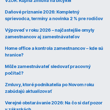
VZOR: Kúpna zmluva na bicykel
Daňové priznanie 2026: Kompletný
sprievodca, termíny a novinka 2 % pre rodičov
Výpoveď v roku 2026 – najčastejšie omyly
zamestnancov aj zamestnávateľov
Home office a kontrola zamestnancov – kde sú
hranice?
Môže zamestnávateľ sledovať pracovný
počítač?
Zmluvy, ktoré podnikatelia po Novom roku
zabúdajú aktualizovať
Verejné obstarávanie 2026: Na čo si dať pozor
v zákazkách