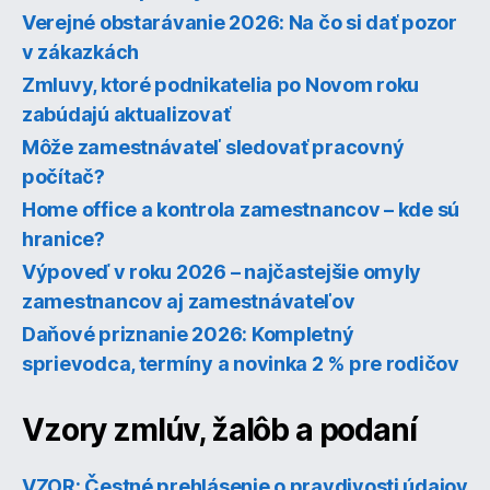
Verejné obstarávanie 2026: Na čo si dať pozor
v zákazkách
Zmluvy, ktoré podnikatelia po Novom roku
zabúdajú aktualizovať
Môže zamestnávateľ sledovať pracovný
počítač?
Home office a kontrola zamestnancov – kde sú
hranice?
Výpoveď v roku 2026 – najčastejšie omyly
zamestnancov aj zamestnávateľov
Daňové priznanie 2026: Kompletný
sprievodca, termíny a novinka 2 % pre rodičov
Vzory zmlúv, žalôb a podaní
VZOR: Čestné prehlásenie o pravdivosti údajov