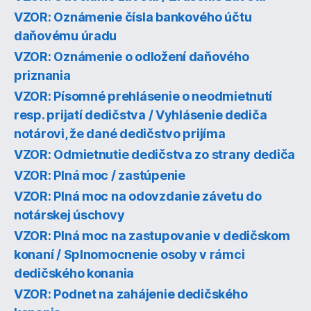
VZOR: Oznámenie čísla bankového účtu
daňovému úradu
VZOR: Oznámenie o odložení daňového
priznania
VZOR: Písomné prehlásenie o neodmietnutí
resp. prijatí dedičstva / Vyhlásenie dediča
notárovi, že dané dedičstvo prijíma
VZOR: Odmietnutie dedičstva zo strany dediča
VZOR: Plná moc / zastúpenie
VZOR: Plná moc na odovzdanie závetu do
notárskej úschovy
VZOR: Plná moc na zastupovanie v dedičskom
konaní / Splnomocnenie osoby v rámci
dedičského konania
VZOR: Podnet na zahájenie dedičského