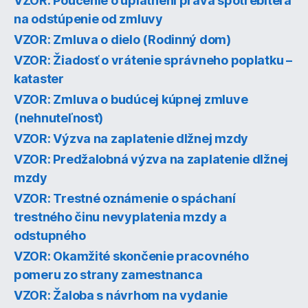
VZOR: Poučenie o uplatnení práva spotrebiteľa
na odstúpenie od zmluvy
VZOR: Zmluva o dielo (Rodinný dom)
VZOR: Žiadosť o vrátenie správneho poplatku –
kataster
VZOR: Zmluva o budúcej kúpnej zmluve
(nehnuteľnosť)
VZOR: Výzva na zaplatenie dlžnej mzdy
VZOR: Predžalobná výzva na zaplatenie dlžnej
mzdy
VZOR: Trestné oznámenie o spáchaní
trestného činu nevyplatenia mzdy a
odstupného
VZOR: Okamžité skončenie pracovného
pomeru zo strany zamestnanca
VZOR: Žaloba s návrhom na vydanie