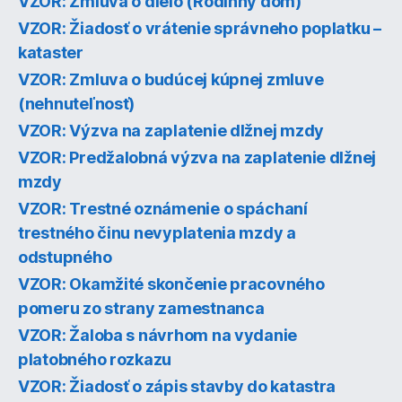
VZOR: Zmluva o dielo (Rodinný dom)
VZOR: Žiadosť o vrátenie správneho poplatku –
kataster
VZOR: Zmluva o budúcej kúpnej zmluve
(nehnuteľnosť)
VZOR: Výzva na zaplatenie dlžnej mzdy
VZOR: Predžalobná výzva na zaplatenie dlžnej
mzdy
VZOR: Trestné oznámenie o spáchaní
trestného činu nevyplatenia mzdy a
odstupného
VZOR: Okamžité skončenie pracovného
pomeru zo strany zamestnanca
VZOR: Žaloba s návrhom na vydanie
platobného rozkazu
VZOR: Žiadosť o zápis stavby do katastra