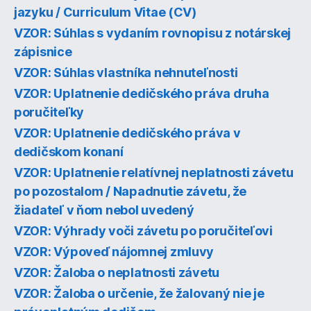
jazyku / Curriculum Vitae (CV)
VZOR: Súhlas s vydaním rovnopisu z notárskej
zápisnice
VZOR: Súhlas vlastníka nehnuteľnosti
VZOR: Uplatnenie dedičského práva druha
poručiteľky
VZOR: Uplatnenie dedičského práva v
dedičskom konaní
VZOR: Uplatnenie relatívnej neplatnosti závetu
po pozostalom / Napadnutie závetu, že
žiadateľ v ňom nebol uvedený
VZOR: Výhrady voči závetu po poručiteľovi
VZOR: Výpoveď nájomnej zmluvy
VZOR: Žaloba o neplatnosti závetu
VZOR: Žaloba o určenie, že žalovaný nie je