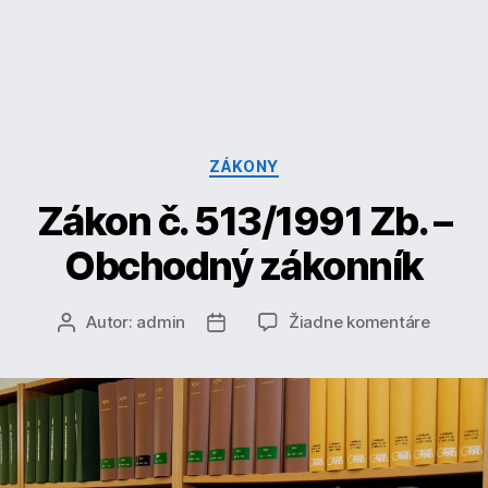
Kategórie
ZÁKONY
Zákon č. 513/1991 Zb. –
Obchodný zákonník
na
Autor:
admin
Žiadne komentáre
Autor
Dátum
Zákon
článku
článku
č.
513/19
Zb.
–
Obcho