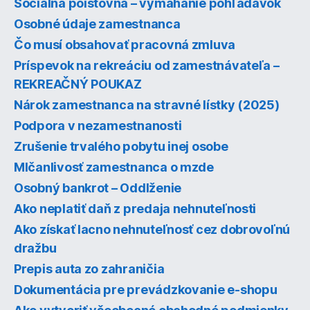
Sociálna poisťovňa – vymáhanie pohľadávok
Osobné údaje zamestnanca
Čo musí obsahovať pracovná zmluva
Príspevok na rekreáciu od zamestnávateľa –
REKREAČNÝ POUKAZ
Nárok zamestnanca na stravné lístky (2025)
Podpora v nezamestnanosti
Zrušenie trvalého pobytu inej osobe
Mlčanlivosť zamestnanca o mzde
Osobný bankrot – Oddlženie
Ako neplatiť daň z predaja nehnuteľnosti
Ako získať lacno nehnuteľnosť cez dobrovoľnú
dražbu
Prepis auta zo zahraničia
Dokumentácia pre prevádzkovanie e-shopu