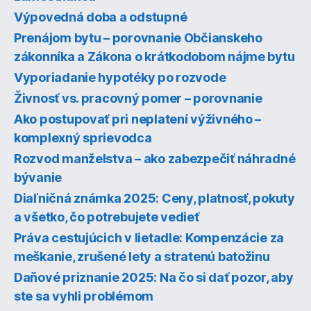
Výpovedná doba a odstupné
Prenájom bytu – porovnanie Občianskeho
zákonníka a Zákona o krátkodobom nájme bytu
Vyporiadanie hypotéky po rozvode
Živnosť vs. pracovný pomer – porovnanie
Ako postupovať pri neplatení výživného –
komplexný sprievodca
Rozvod manželstva – ako zabezpečiť náhradné
bývanie
Diaľničná známka 2025: Ceny, platnosť, pokuty
a všetko, čo potrebujete vedieť
Práva cestujúcich v lietadle: Kompenzácie za
meškanie, zrušené lety a stratenú batožinu
Daňové priznanie 2025: Na čo si dať pozor, aby
ste sa vyhli problémom