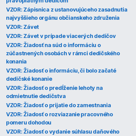
právoplatným dedičom
VZOR: Zápisnica z ustanovujúceho zasadnutia
najvyššieho orgánu občianskeho združenia
VZOR: Závet
VZOR: Závet v prípade viacerých dedičov
VZOR: Žiadosť na súd o informáciu o
zúčastnených osobách v rámci dedičského
konania
VZOR: Žiadosť o informáciu, či bolo začaté
dedičské konanie
VZOR: Žiadosť o predĺženie lehoty na
odmietnutie dedičstva
VZOR: Žiadosť o prijatie do zamestnania
VZOR: Žiadosť o rozviazanie pracovného
pomeru dohodou
VZOR: Žiadosť o vydanie súhlasu daňového