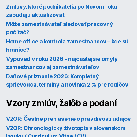
Zmluvy, ktoré podnikatelia po Novom roku
zabúdajú aktualizovať
Môže zamestnávateľ sledovať pracovný
počítač?
Home office a kontrola zamestnancov – kde sú
hranice?
Výpoveď v roku 2026 – najčastejšie omyly
zamestnancov aj zamestnávateľov
Daňové priznanie 2026: Kompletný
sprievodca, termíny a novinka 2 % pre rodičov
Vzory zmlúv, žalôb a podaní
VZOR: Čestné prehlásenie o pravdivosti údajov
VZOR: Chronologický životopis v slovenskom
jazyku / Curriculum Vitae (CV)