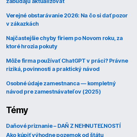
zabúdajú aktualizovať
Verejné obstarávanie 2026: Na čo si dať pozor
v zákazkách
Najčastejšie chyby firiem po Novom roku, za
ktoré hrozia pokuty
Môže firma používať ChatGPT v práci? Právne
riziká, povinnosti a praktický návod
Osobné údaje zamestnanca — kompletný
návod pre zamestnávateľov (2025)
Témy
Daňové priznanie – DAŇ Z NEHNUTEĽNOSTÍ
Ako kúpiť výhodne pozemok od štátu