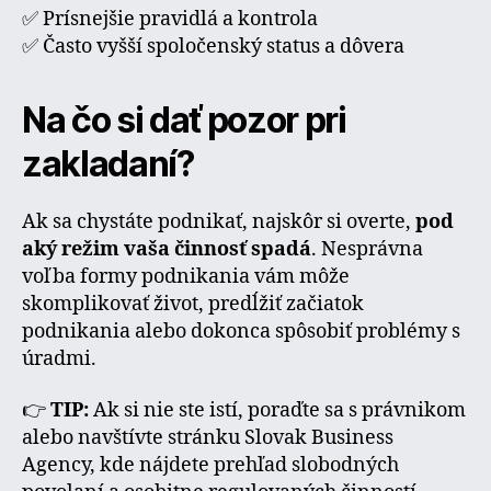
✅ Prísnejšie pravidlá a kontrola
✅ Často vyšší spoločenský status a dôvera
Na čo si dať pozor pri
zakladaní?
Ak sa chystáte podnikať, najskôr si overte,
pod
aký režim vaša činnosť spadá
. Nesprávna
voľba formy podnikania vám môže
skomplikovať život, predĺžiť začiatok
podnikania alebo dokonca spôsobiť problémy s
úradmi.
👉
TIP:
Ak si nie ste istí, poraďte sa s právnikom
alebo navštívte stránku Slovak Business
Agency, kde nájdete prehľad slobodných