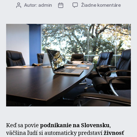
na
Autor:
admin
Žiadne komentáre
Autor
Dátum
Slobod
článku
článku
povolan
a
podnik
podľa
osobit
predpis
Kedy
živnosť
nestačí
Keď sa povie
podnikanie na Slovensku
,
väčšina ľudí si automaticky predstaví
živnosť