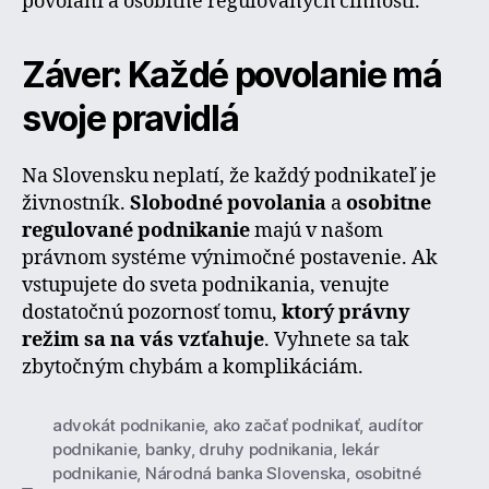
povolaní a osobitne regulovaných činností.
Záver: Každé povolanie má
svoje pravidlá
Na Slovensku neplatí, že každý podnikateľ je
živnostník.
Slobodné povolania
a
osobitne
regulované podnikanie
majú v našom
právnom systéme výnimočné postavenie. Ak
vstupujete do sveta podnikania, venujte
dostatočnú pozornosť tomu,
ktorý právny
režim sa na vás vzťahuje
. Vyhnete sa tak
zbytočným chybám a komplikáciám.
advokát podnikanie
,
ako začať podnikať
,
audítor
podnikanie
,
banky
,
druhy podnikania
,
lekár
podnikanie
,
Národná banka Slovenska
,
osobitné