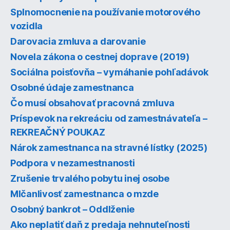
Splnomocnenie na používanie motorového
vozidla
Darovacia zmluva a darovanie
Novela zákona o cestnej doprave (2019)
Sociálna poisťovňa – vymáhanie pohľadávok
Osobné údaje zamestnanca
Čo musí obsahovať pracovná zmluva
Príspevok na rekreáciu od zamestnávateľa –
REKREAČNÝ POUKAZ
Nárok zamestnanca na stravné lístky (2025)
Podpora v nezamestnanosti
Zrušenie trvalého pobytu inej osobe
Mlčanlivosť zamestnanca o mzde
Osobný bankrot – Oddlženie
Ako neplatiť daň z predaja nehnuteľnosti