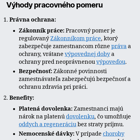
Výhody pracovného pomeru
Právna ochrana:
Zákonník práce:
Pracovný pomer je
regulovaný
Zákonníkom práce
, ktorý
zabezpečuje zamestnancom rôzne
práva
a
ochrany, vrátane
výpovednej doby
a
ochrany pred neoprávnenou
výpoveďou
.
Bezpečnosť:
Zákonné povinnosti
zamestnávateľa zabezpečujú bezpečnosť a
ochranu zdravia pri práci.
Benefity:
Platená dovolenka:
Zamestnanci majú
nárok na platenú
dovolenku
, čo umožňuje
oddych a regeneráciu
bez straty príjmu.
Nemocenské dávky:
V prípade
choroby