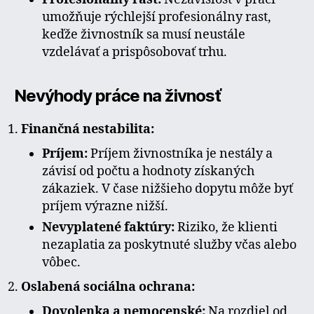
umožňuje rýchlejší profesionálny rast,
keďže živnostník sa musí neustále
vzdelávať a prispôsobovať trhu.
Nevýhody práce na živnosť
Finančná nestabilita:
Príjem:
Príjem živnostníka je nestály a
závisí od počtu a hodnoty získaných
zákaziek. V čase nižšieho dopytu môže byť
príjem výrazne nižší.
Nevyplatené faktúry:
Riziko, že klienti
nezaplatia za poskytnuté služby včas alebo
vôbec.
Oslabená sociálna ochrana:
Dovolenka a nemocenské:
Na rozdiel od