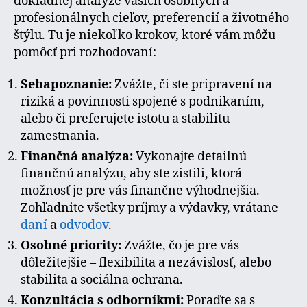
dôkladnej analýze vašich osobných a
profesionálnych cieľov, preferencií a životného
štýlu. Tu je niekoľko krokov, ktoré vám môžu
pomôcť pri rozhodovaní:
Sebapoznanie:
Zvážte, či ste pripravení na
riziká a povinnosti spojené s podnikaním,
alebo či preferujete istotu a stabilitu
zamestnania.
Finančná analýza:
Vykonajte detailnú
finančnú analýzu, aby ste zistili, ktorá
možnosť je pre vás finančne výhodnejšia.
Zohľadnite všetky príjmy a výdavky, vrátane
daní
a
odvodov
.
Osobné priority:
Zvážte, čo je pre vás
dôležitejšie – flexibilita a nezávislosť, alebo
stabilita a sociálna ochrana.
Konzultácia s odborníkmi:
Poraďte sa s