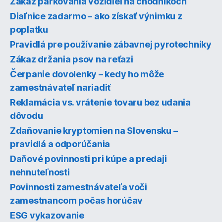
Zákaz parkovania vozidiel na chodníkoch
Diaľnice zadarmo – ako získať výnimku z
poplatku
Pravidlá pre používanie zábavnej pyrotechniky
Zákaz držania psov na reťazi
Čerpanie dovolenky – kedy ho môže
zamestnávateľ nariadiť
Reklamácia vs. vrátenie tovaru bez udania
dôvodu
Zdaňovanie kryptomien na Slovensku –
pravidlá a odporúčania
Daňové povinnosti pri kúpe a predaji
nehnuteľnosti
Povinnosti zamestnávateľa voči
zamestnancom počas horúčav
ESG vykazovanie