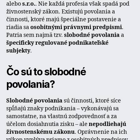
alebo
s.r.o.
. Nie každá profesia však spadá pod
živnostenský zákon. Existujú povolania a
činnosti, ktoré majú špeciálne postavenie a
riadia sa
osobitnými právnymi predpismi
.
Patria sem najmä tzv.
slobodné povolania
a
špecificky regulované podnikateľské
subjekty
.
Čo sú to slobodné
povolania?
Slobodné povolania
sú činnosti, ktoré síce
spĺňajú znaky podnikania – vykonávajú sa
samostatne, na vlastnú zodpovednosť a za
účelom dosiahnutia zisku – ale
nepodliehajú
živnostenskému zákonu
. Oprávnenie na ich
výkon vyplýva priamo z osobitných predpisov.