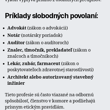
Príklady slobodných povolaní:
Advokát
(zákon o advokácii)
Notár
(notársky poriadok)
Audítor
(zákon o audítoroch)
Znalec, tlmočník, prekladateľ
(zákon o
znalcoch a tlmočníkoch)
Lekár, zubár, farmaceut
(zákon o
poskytovateľoch zdravotnej starostlivosti)
Architekt alebo autorizovaný stavebný
inžinier
Tieto profesie sú často viazané na odbornú
spôsobilosť, členstvo v komore a podliehajú
prísnym etickým pravidlám.