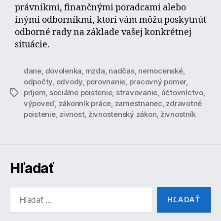
právnikmi, finančnými poradcami alebo
inými odborníkmi, ktorí vám môžu poskytnúť
odborné rady na základe vašej konkrétnej
situácie.
dane
,
dovolenka
,
mzda
,
nadčas
,
nemocenské
,
odpočty
,
odvody
,
porovnanie
,
pracovný pomer
,
príjem
,
sociálne poistenie
,
stravovanie
,
účtovníctvo
,
Značky
výpoveď
,
zákonník práce
,
zamestnanec
,
zdravotné
poistenie
,
zivnost
,
živnostenský zákon
,
živnostník
Hľadať
Vyhľadať: