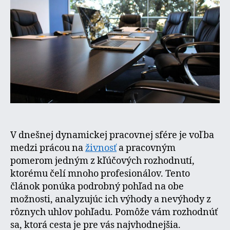
porovn
V dnešnej dynamickej pracovnej sfére je voľba
medzi prácou na
živnosť
a pracovným
pomerom jedným z kľúčových rozhodnutí,
ktorému čelí mnoho profesionálov. Tento
článok ponúka podrobný pohľad na obe
možnosti, analyzujúc ich výhody a nevýhody z
rôznych uhlov pohľadu. Pomôže vám rozhodnúť
sa, ktorá cesta je pre vás najvhodnejšia.