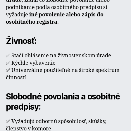
úrade
, zatiaľ čo slobodné povolanie alebo
podnikanie podľa osobitného predpisu si
vyžaduje
iné povolenie alebo zápis do
osobitného registra
.
Živnosť:
✅ Stačí ohlásenie na živnostenskom úrade
✅ Rýchle vybavenie
✅ Univerzálne použiteľné na široké spektrum
činností
Slobodné povolania a osobitné
predpisy:
✅ Vyžadujú odbornú spôsobilosť, skúšky,
členstvo v komore