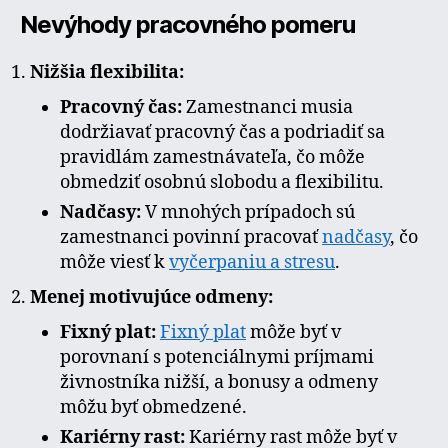
Nevýhody pracovného pomeru
Nižšia flexibilita:
Pracovný čas:
Zamestnanci musia
dodržiavať pracovný čas a podriadiť sa
pravidlám zamestnávateľa, čo môže
obmedziť osobnú slobodu a flexibilitu.
Nadčasy:
V mnohých prípadoch sú
zamestnanci povinní pracovať
nadčasy
, čo
môže viesť k
vyčerpaniu a stresu
.
Menej motivujúce odmeny:
Fixný plat:
Fixný plat
môže byť v
porovnaní s potenciálnymi príjmami
živnostníka nižší, a bonusy a odmeny
môžu byť obmedzené.
Kariérny rast:
Kariérny rast môže byť v