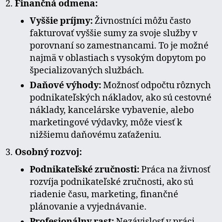
Finančná odmena:
Vyššie príjmy:
Živnostníci môžu často
fakturovať vyššie sumy za svoje služby v
porovnaní so zamestnancami. To je možné
najmä v oblastiach s vysokým dopytom po
špecializovaných službách.
Daňové výhody:
Možnosť odpočtu rôznych
podnikateľských nákladov, ako sú cestovné
náklady, kancelárske vybavenie, alebo
marketingové výdavky, môže viesť k
nižšiemu daňovému zaťaženiu.
Osobný rozvoj:
Podnikateľské zručnosti:
Práca na živnosť
rozvíja podnikateľské zručnosti, ako sú
riadenie času, marketing, finančné
plánovanie a vyjednávanie.
Profesionálny rast:
Nezávislosť v práci