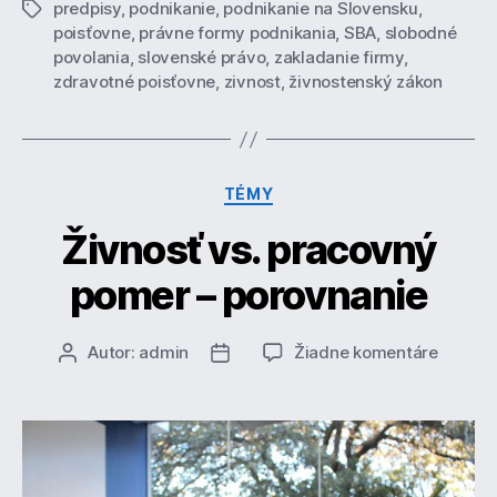
predpisy
,
podnikanie
,
podnikanie na Slovensku
,
Značky
poisťovne
,
právne formy podnikania
,
SBA
,
slobodné
povolania
,
slovenské právo
,
zakladanie firmy
,
zdravotné poisťovne
,
zivnost
,
živnostenský zákon
Kategórie
TÉMY
Živnosť vs. pracovný
pomer – porovnanie
na
Autor:
admin
Žiadne komentáre
Autor
Dátum
Živnosť
článku
článku
vs.
pracov
pomer
–