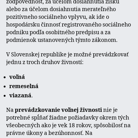
zodpovednosť, za účelom dosiahnutia zisku
alebo za účelom dosiahnutia merateľného
pozitívneho sociálneho vplyvu, ak ide o
hospodársku činnosť registrovaného sociálneho
podniku podľa osobitného predpisu a za
podmienok ustanovených týmto zákonom.
V Slovenskej republike je možné prevádzkovať
jednu z troch druhov živností:
voľná
remeselná
viazaná
.
Na
prevádzkovanie voľnej živnosti
nie je
potrebné spĺňať žiadne požiadavky okrem tých
všeobecných ako je vek 18 rokov, spôsobilosť na
právne úkony a bezúhonnosť. Na