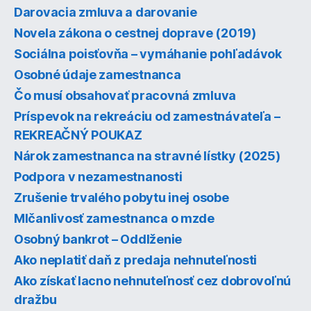
Darovacia zmluva a darovanie
Novela zákona o cestnej doprave (2019)
Sociálna poisťovňa – vymáhanie pohľadávok
Osobné údaje zamestnanca
Čo musí obsahovať pracovná zmluva
Príspevok na rekreáciu od zamestnávateľa –
REKREAČNÝ POUKAZ
Nárok zamestnanca na stravné lístky (2025)
Podpora v nezamestnanosti
Zrušenie trvalého pobytu inej osobe
Mlčanlivosť zamestnanca o mzde
Osobný bankrot – Oddlženie
Ako neplatiť daň z predaja nehnuteľnosti
Ako získať lacno nehnuteľnosť cez dobrovoľnú
dražbu