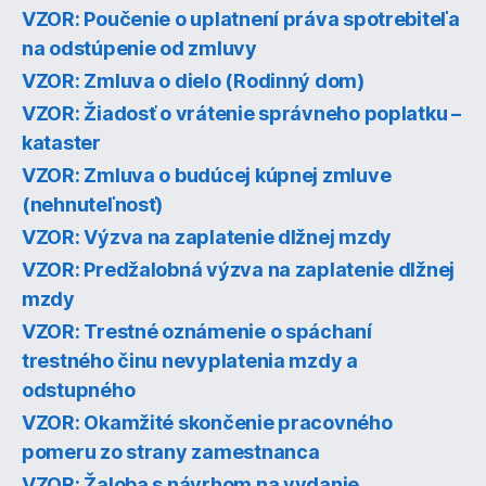
VZOR: Poučenie o uplatnení práva spotrebiteľa
na odstúpenie od zmluvy
VZOR: Zmluva o dielo (Rodinný dom)
VZOR: Žiadosť o vrátenie správneho poplatku –
kataster
VZOR: Zmluva o budúcej kúpnej zmluve
(nehnuteľnosť)
VZOR: Výzva na zaplatenie dlžnej mzdy
VZOR: Predžalobná výzva na zaplatenie dlžnej
mzdy
VZOR: Trestné oznámenie o spáchaní
trestného činu nevyplatenia mzdy a
odstupného
VZOR: Okamžité skončenie pracovného
pomeru zo strany zamestnanca
VZOR: Žaloba s návrhom na vydanie