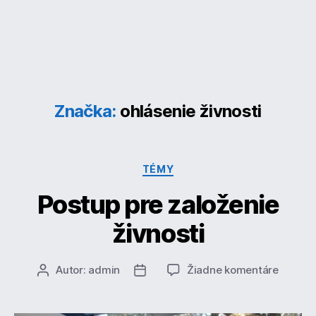
Značka:
ohlásenie živnosti
Kategórie
TÉMY
Postup pre založenie
živnosti
na
Autor:
admin
Žiadne komentáre
Autor
Dátum
Postup
článku
článku
pre
založen