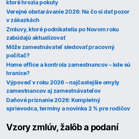
ktoré hrozia pokuty
Verejné obstarávanie 2026: Na čo si dať pozor
v zákazkách
Zmluvy, ktoré podnikatelia po Novom roku
zabúdajú aktualizovať
Môže zamestnávateľ sledovať pracovný
počítač?
Home office a kontrola zamestnancov – kde sú
hranice?
Výpoveď v roku 2026 – najčastejšie omyly
zamestnancov aj zamestnávateľov
Daňové priznanie 2026: Kompletný
sprievodca, termíny a novinka 2 % pre rodičov
Vzory zmlúv, žalôb a podaní