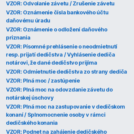
VZOR: Odvolanie závetu / Zrušenie závetu
VZOR: Oznámenie čísla bankového účtu
daňovému úradu
VZOR: Oznámenie o odložení daňového
priznania
VZOR: Písomné prehlásenie o neodmietnutí
resp. prijatí dedičstva / Vyhlásenie dediča
notárovi, že dané dedičstvo prijíma
VZOR: Odmietnutie dedičstva zo strany dediča
VZOR: Plná moc / zastúpenie
VZOR: Plná moc na odovzdanie závetu do
notárskej úschovy
VZOR: Plná moc na zastupovanie v dedičskom
konaní / Splnomocnenie osoby v rámci
dedičského konania
VZOR: Podnet na zahájenie dedičského