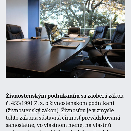
živnost
Živnostenským podnikaním
sa zaoberá zákon
č. 455/1991 Z. z. o živnostenskom podnikaní
(živnostenský zákon). Živnosťou je v zmysle
tohto zákona sústavná činnosť prevádzkovaná
samostatne, vo vlastnom mene, na vlastnú