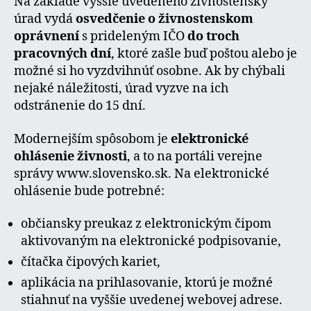
Na základe vyššie uvedeného živnostenský
úrad vydá
osvedčenie o živnostenskom
oprávnení
s prideleným IČO
do troch
pracovných dní
, ktoré zašle buď poštou alebo je
možné si ho vyzdvihnúť osobne. Ak by chýbali
nejaké náležitosti, úrad vyzve na ich
odstránenie do 15 dní.
Modernejším spôsobom je
elektronické
ohlásenie živnosti
, a to na portáli verejne
správy www.slovensko.sk. Na elektronické
ohlásenie bude potrebné:
občiansky preukaz z elektronickým čipom
aktivovaným na elektronické podpisovanie,
čítačka čipových kariet,
aplikácia na prihlasovanie, ktorú je možné
stiahnuť na vyššie uvedenej webovej adrese.