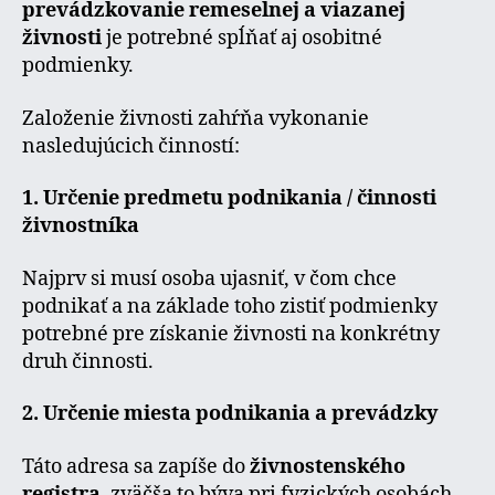
prevádzkovanie remeselnej a viazanej
živnosti
je potrebné spĺňať aj osobitné
podmienky.
Založenie živnosti zahŕňa vykonanie
nasledujúcich činností:
1. Určenie predmetu podnikania / činnosti
živnostníka
Najprv si musí osoba ujasniť, v čom chce
podnikať a na základe toho zistiť podmienky
potrebné pre získanie živnosti na konkrétny
druh činnosti.
2. Určenie miesta podnikania a prevádzky
Táto adresa sa zapíše do
živnostenského
registra
, zväčša to býva pri fyzických osobách