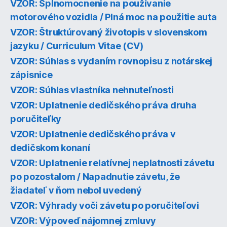
VZOR: Splnomocnenie na používanie
motorového vozidla / Plná moc na použitie auta
VZOR: Štruktúrovaný životopis v slovenskom
jazyku / Curriculum Vitae (CV)
VZOR: Súhlas s vydaním rovnopisu z notárskej
zápisnice
VZOR: Súhlas vlastníka nehnuteľnosti
VZOR: Uplatnenie dedičského práva druha
poručiteľky
VZOR: Uplatnenie dedičského práva v
dedičskom konaní
VZOR: Uplatnenie relatívnej neplatnosti závetu
po pozostalom / Napadnutie závetu, že
žiadateľ v ňom nebol uvedený
VZOR: Výhrady voči závetu po poručiteľovi
VZOR: Výpoveď nájomnej zmluvy