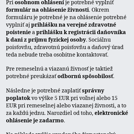
Pri
osobnom ohlásení
je potrebné vyplniť
formulár na ohlásenie živnosti
. Okrem
formuláru je potrebné je na ohlásenie potrebné
vyplniť aj
prihlášku na verejné zdravotné
poistenie
a
prihlášku k registrácii daňovníka
k dani z príjmu fyzickej osoby
. Sociálnu
poisťovňu, zdravotnú poisťovňu a daňový úrad
teda nebude treba osobitne kontaktovať.
Pre remeselnú a viazanú živnosť je taktiež
potrebné preukázať
odbornú spôsobilosť
.
Následne je potrebné zaplatiť
správny
poplatok
vo výške 5 EUR pri voľnej alebo 15
EUR pri remeselnej alebo viazanej živnosti, a to
za každú jednu. Narozdiel od toho,
elektronické
ohlásenie je zadarmo
.