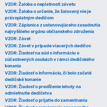
VZOR: Žaloba o neplatnosti závetu
VZOR: Žaloba o určenie, že žalovaný nie je
právoplatným dedičom
VZOR: Zápisnica z ustanovujúceho zasadnutia
najvyššieho orgánu občianskeho združenia
VZOR: Závet
VZOR: Závet v prípade viacerých dedičov
VZOR: Žiadosť na súd o informáciu o
zúčastnených osobách v rámci dedičského
konania
VZOR: Žiadosť o informáciu, či bolo začaté
dedičské konanie
VZOR: Žiadosť o predĺženie lehoty na
odmietnutie dedičstva
VZOR: Žiadosť o prijatie do zamestnania