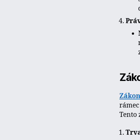
Práv
Záko
Zákon
rámec 
Tento 
Trv