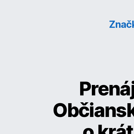
Znač
Prená
Občiansk
o krá