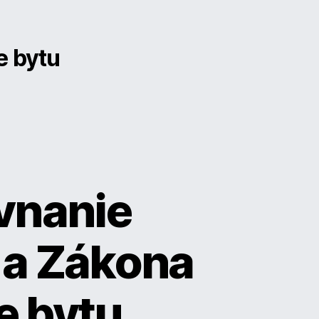
e bytu
vnanie
 a Zákona
e bytu