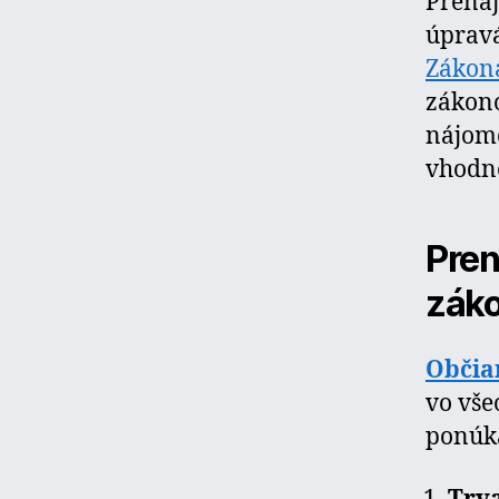
Prená
úprav
Zákon
zákon
nájomc
vhodn
Pren
zák
Občia
vo vše
ponúka