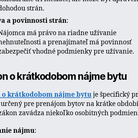
dohodou strán.
a a povinnosti strán
:
Nájomca má právo na riadne užívanie
nehnuteľnosti a prenajímateľ má povinnosť
zabezpečiť vhodné podmienky pre užívanie.
n o krátkodobom nájme bytu
 o krátkodobom nájme bytu
je špecifický 
určený pre prenájom bytov na krátke obdobi
zákon zavádza niekoľko osobitných podmien
anie nájmu
: