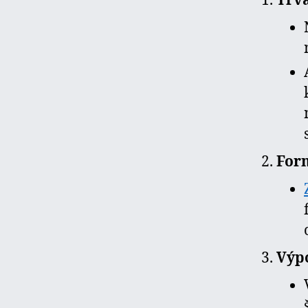
Trv
For
Výp