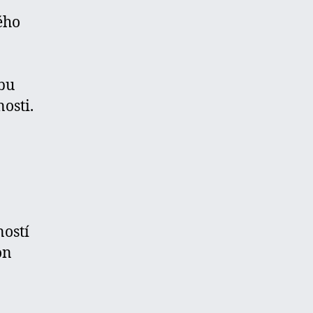
ého
ľbu
osti.
ostí
on