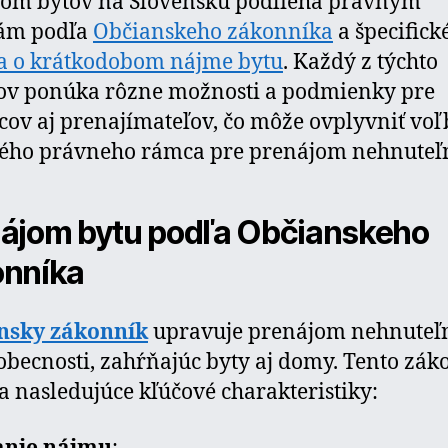
jom bytov na Slovensku podlieha právnym
ám podľa
Občianskeho zákonníka
a špecifick
a o krátkodobom nájme bytu
. Každý z týchto
ov ponúka rôzne možnosti a podmienky pre
ov aj prenajímateľov, čo môže ovplyvniť vo
ého právneho rámca pre prenájom nehnuteľn
ájom bytu podľa Občianskeho
onníka
nsky zákonník
upravuje prenájom nehnuteľn
obecnosti, zahŕňajúc byty aj domy. Tento zák
 nasledujúce kľúčové charakteristiky: