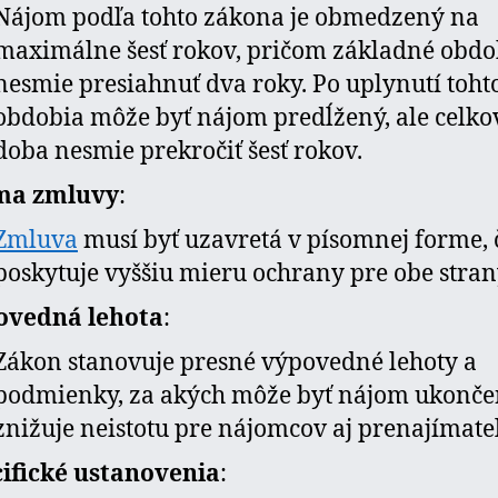
Nájom podľa tohto zákona je obmedzený na
maximálne šesť rokov, pričom základné obdo
nesmie presiahnuť dva roky. Po uplynutí toht
obdobia môže byť nájom predĺžený, ale celko
doba nesmie prekročiť šesť rokov.
ma zmluvy
:
Zmluva
musí byť uzavretá v písomnej forme, 
poskytuje vyššiu mieru ochrany pre obe stran
ovedná lehota
:
Zákon stanovuje presné výpovedné lehoty a
podmienky, za akých môže byť nájom ukončen
znižuje neistotu pre nájomcov aj prenajímate
ifické ustanovenia
: