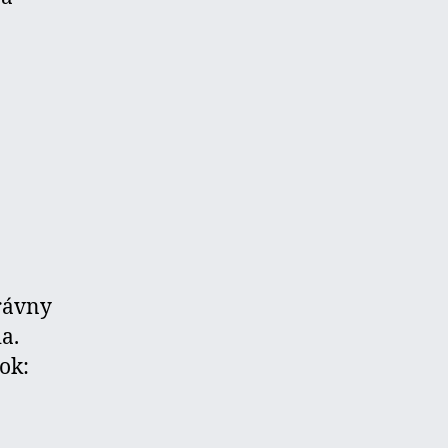
právny
a.
ok: