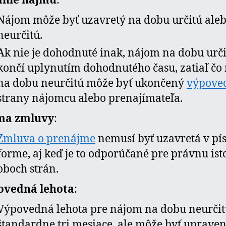
anie nájmu
:
Nájom môže byť uzavretý na dobu určitú ale
neurčitú.
Ak nie je dohodnuté inak, nájom na dobu urč
končí uplynutím dohodnutého času, zatiaľ čo
na dobu neurčitú môže byť ukončený
výpove
strany nájomcu alebo prenajímateľa.
ma zmluvy
:
Zmluva o prenájme
nemusí byť uzavretá v pí
forme, aj keď je to odporúčané pre právnu ist
oboch strán.
ovedná lehota
:
Výpovedná lehota pre nájom na dobu neurčit
štandardne tri mesiace, ale môže byť uprave