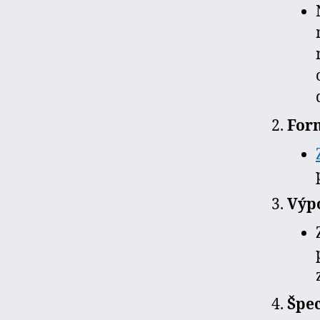
For
Výp
Špec