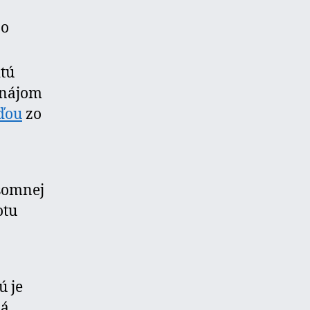
bo
itú
 nájom
ďou
zo
somnej
otu
ú je
ná