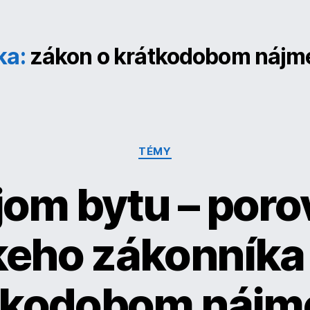
ka:
zákon o krátkodobom nájm
Kategórie
TÉMY
jom bytu – poro
eho zákonníka
tkodobom nájm