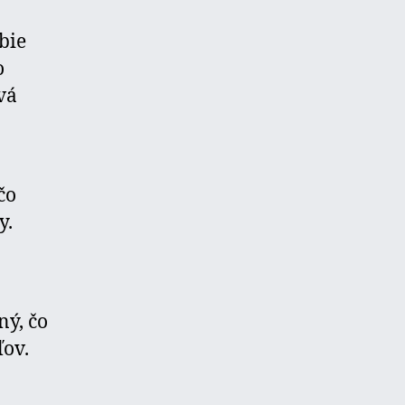
bie
o
vá
čo
y.
ý, čo
ľov.