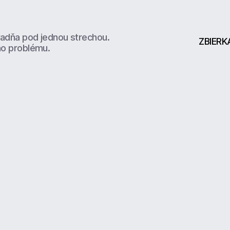
radňa pod jednou strechou.
ZBIERK
ho problému.