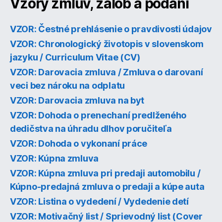
Vzory zmlúv, žalôb a podaní
VZOR: Čestné prehlásenie o pravdivosti údajov
VZOR: Chronologický životopis v slovenskom
jazyku / Curriculum Vitae (CV)
VZOR: Darovacia zmluva / Zmluva o darovaní
veci bez nároku na odplatu
VZOR: Darovacia zmluva na byt
VZOR: Dohoda o prenechaní predlženého
dedičstva na úhradu dlhov poručiteľa
VZOR: Dohoda o vykonaní práce
VZOR: Kúpna zmluva
VZOR: Kúpna zmluva pri predaji automobilu /
Kúpno-predajná zmluva o predaji a kúpe auta
VZOR: Listina o vydedení / Vydedenie detí
VZOR: Motivačný list / Sprievodný list (Cover