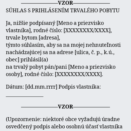
———————VZOR———————
SÚHLAS S PRIHLÁSENÍM TRVALÉHO POBYTU
Ja, nižšie podpísaný [Meno a priezvisko
vlastníka], rodné číslo: [XXXXXXXX/XXXX],
trvale bytom [adresa],
týmto súhlasím, aby sa na mojej nehnuteľnosti
nachádzajúcej sa na adrese [ulica, č. p., k.ú.,
obec] prihlásil(a)
na trvalý pobyt pán/pani [Meno a priezvisko
osoby], rodné číslo: [XXXXXXXX/XXXX].
Dátum: [dd.mm.rrrr] Podpis vlastníka:
________________
———————VZOR———————
(Upozornenie: niektoré obce vyžadujú úradne
osvedčený podpis alebo osobnú účasť vlastníka