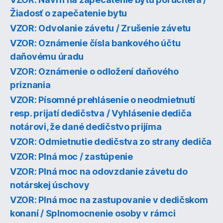
Žiadosť o zapečatenie bytu
VZOR: Odvolanie závetu / Zrušenie závetu
VZOR: Oznámenie čísla bankového účtu
daňovému úradu
VZOR: Oznámenie o odložení daňového
priznania
VZOR: Písomné prehlásenie o neodmietnutí
resp. prijatí dedičstva / Vyhlásenie dediča
notárovi, že dané dedičstvo prijíma
VZOR: Odmietnutie dedičstva zo strany dediča
VZOR: Plná moc / zastúpenie
VZOR: Plná moc na odovzdanie závetu do
notárskej úschovy
VZOR: Plná moc na zastupovanie v dedičskom
konaní / Splnomocnenie osoby v rámci