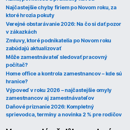
Najčastejšie chyby firiem po Novom roku, za
ktoré hrozia pokuty
Verejné obstarávanie 2026: Na čo si dať pozor
v zákazkách
Zmluvy, ktoré podnikatelia po Novom roku
zabúdajú aktualizovať
Môže zamestnávateľ sledovať pracovný
počítač?
Home office a kontrola zamestnancov – kde sú
hranice?
Výpoveď v roku 2026 – najčastejšie omyly
zamestnancov aj zamestnávateľov
Daňové priznanie 2026: Kompletný
sprievodca, termíny a novinka 2 % pre rodičov