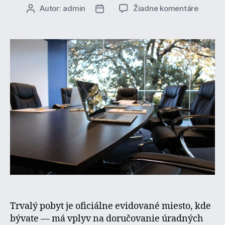
na
Autor:
admin
Žiadne komentáre
Autor
Dátum
Ako
článku
článku
prihlási
zmeniť
alebo
zrušiť
trvalý
pobyt
—
podrob
návod
(2025)
Trvalý pobyt je oficiálne evidované miesto, kde
bývate — má vplyv na doručovanie úradných