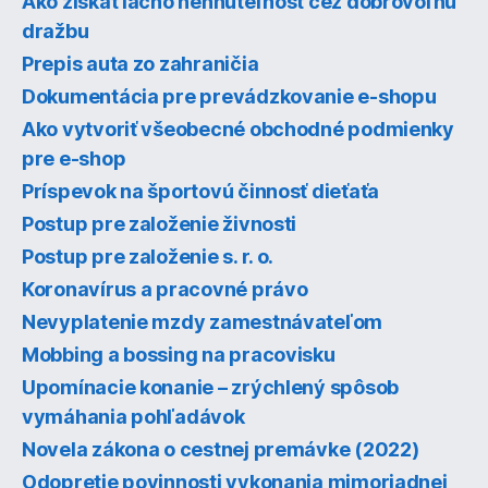
Ako získať lacno nehnuteľnosť cez dobrovoľnú
dražbu
Prepis auta zo zahraničia
Dokumentácia pre prevádzkovanie e-shopu
Ako vytvoriť všeobecné obchodné podmienky
pre e-shop
Príspevok na športovú činnosť dieťaťa
Postup pre založenie živnosti
Postup pre založenie s. r. o.
Koronavírus a pracovné právo
Nevyplatenie mzdy zamestnávateľom
Mobbing a bossing na pracovisku
Upomínacie konanie – zrýchlený spôsob
vymáhania pohľadávok
Novela zákona o cestnej premávke (2022)
Odopretie povinnosti vykonania mimoriadnej