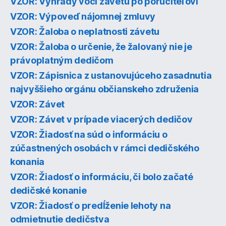
VZOR: Výhrady voči závetu po poručiteľovi
VZOR: Výpoveď nájomnej zmluvy
VZOR: Žaloba o neplatnosti závetu
VZOR: Žaloba o určenie, že žalovaný nie je
právoplatným dedičom
VZOR: Zápisnica z ustanovujúceho zasadnutia
najvyššieho orgánu občianskeho združenia
VZOR: Závet
VZOR: Závet v prípade viacerých dedičov
VZOR: Žiadosť na súd o informáciu o
zúčastnených osobách v rámci dedičského
konania
VZOR: Žiadosť o informáciu, či bolo začaté
dedičské konanie
VZOR: Žiadosť o predĺženie lehoty na
odmietnutie dedičstva