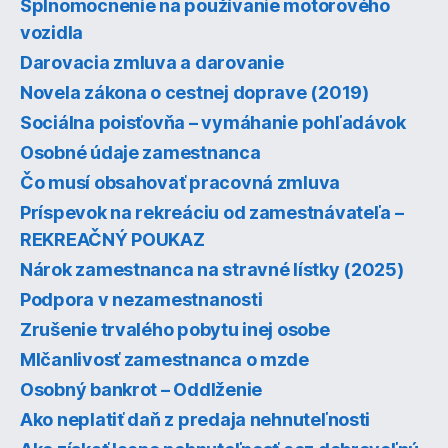
Splnomocnenie na používanie motorového
vozidla
Darovacia zmluva a darovanie
Novela zákona o cestnej doprave (2019)
Sociálna poisťovňa – vymáhanie pohľadávok
Osobné údaje zamestnanca
Čo musí obsahovať pracovná zmluva
Príspevok na rekreáciu od zamestnávateľa –
REKREAČNÝ POUKAZ
Nárok zamestnanca na stravné lístky (2025)
Podpora v nezamestnanosti
Zrušenie trvalého pobytu inej osobe
Mlčanlivosť zamestnanca o mzde
Osobný bankrot – Oddlženie
Ako neplatiť daň z predaja nehnuteľnosti