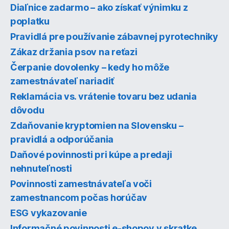
Diaľnice zadarmo – ako získať výnimku z
poplatku
Pravidlá pre používanie zábavnej pyrotechniky
Zákaz držania psov na reťazi
Čerpanie dovolenky – kedy ho môže
zamestnávateľ nariadiť
Reklamácia vs. vrátenie tovaru bez udania
dôvodu
Zdaňovanie kryptomien na Slovensku –
pravidlá a odporúčania
Daňové povinnosti pri kúpe a predaji
nehnuteľnosti
Povinnosti zamestnávateľa voči
zamestnancom počas horúčav
ESG vykazovanie
Informačné povinnosti e-shopov v skratke