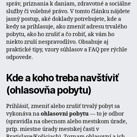
správ, priznania k daniam, zdravotné a sociálne
služby či volebné právo. V tomto článku nájdete
jasný postup, aké doklady potrebujete, kde a
kedy sa prihlasuje, ako zmeniť adresu trvalého
pobytu, ako ho zrušiť a čo robiť, ak vám ho
niekto zruší nespravodlivo. Obsahuje aj
praktické tipy, vzory súhlasov a FAQ pre rýchle
odpovede.
Kde a koho treba navštíviť
(ohlasovňa pobytu)
Prihlásiť, zmeniť alebo zrušiť trvalý pobyt sa
vykonáva na
ohlasovni pobytu
— to je odbor
(spravidla na obecnom alebo mestskom úrade,
príp. miestne úrady mestskej časti v
Bratislave/Košiciach). Zoznam ohlasovní a ich