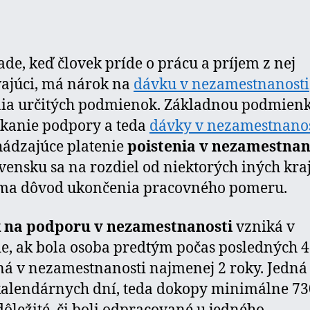
ade, keď človek príde o prácu a príjem z nej
ajúci, má nárok na
dávku v nezamestnanosti
nia určitých podmienok. Základnou podmien
skanie podpory a teda
dávky v nezamestnanos
ádzajúce platenie
poistenia v nezamestnan
vensku sa na rozdiel od niektorých iných kra
ma dôvod ukončenia pracovného pomeru.
 na podporu v nezamestnanosti
vzniká v
e, ak bola osoba predtým počas posledných 4
ná v nezamestnanosti najmenej 2 roky. Jedná 
kalendárnych dní, teda dokopy minimálne 73