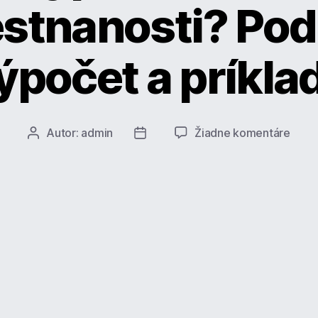
stnanosti? Pod
ýpočet a príkla
na
Autor:
admin
Žiadne komentáre
Autor
Dátum
Ako
článku
článku
vypoč
dávk
v
neza
Podm
výpo
a
príkl