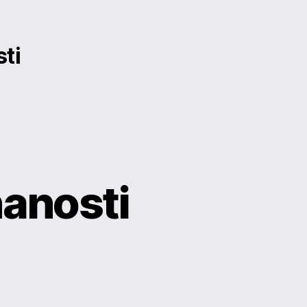
ti
anosti
ora
mestnanosti