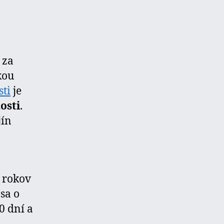
za
kou
ti
je
osti
.
jín
 rokov
sa o
0 dní a