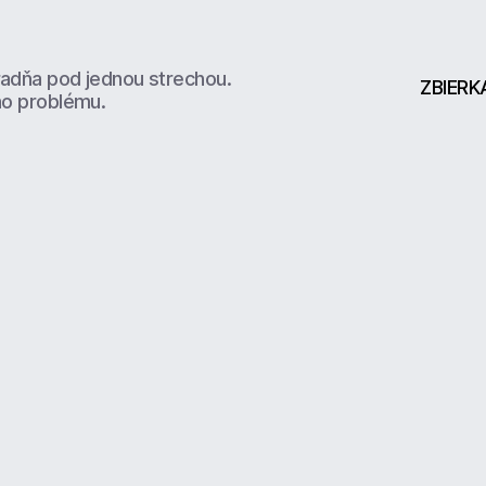
radňa pod jednou strechou.
ZBIERK
ho problému.