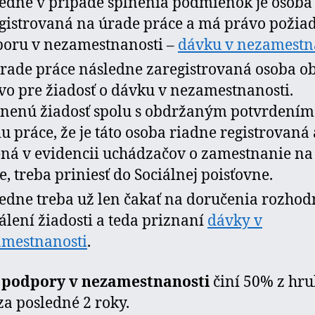
edne v prípade splnenia podmienok je osoba
gistrovaná na úrade práce a má právo požiad
oru v nezamestnanosti –
dávku v nezamestn
rade práce následne zaregistrovaná osoba o
ivo pre žiadosť o dávku v nezamestnanosti.
nenú žiadosť spolu s obdržaným potvrdením
u práce, že je táto osoba riadne registrovaná 
ná v evidencii uchádzačov o zamestnanie na
e, treba priniesť do Sociálnej poisťovne.
edne treba už len čakať na doručenia rozhod
álení žiadosti a teda priznaní
dávky v
mestnanosti
.
 podpory v nezamestnanosti
činí 50% z hru
a posledné 2 roky.