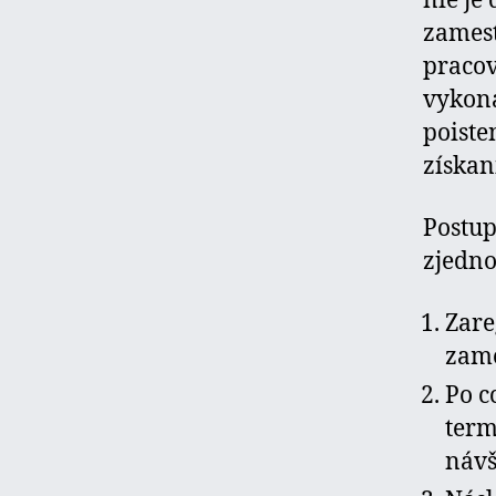
nie je
zamest
pracov
vykona
poiste
získan
Postup
zjedno
Zare
zame
Po c
term
návš