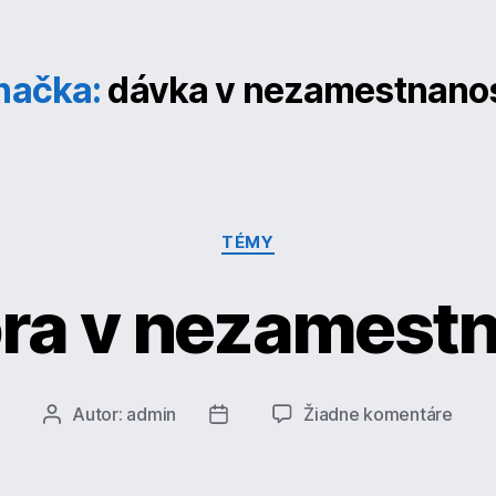
načka:
dávka v nezamestnanos
Kategórie
TÉMY
ra v nezamestn
na
Autor:
admin
Žiadne komentáre
Autor
Dátum
Podp
článku
článku
v
neza