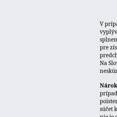
V príp
vyplýv
splne
pre zí
predch
Na Slo
neskú
Nárok
prípad
poiste
súčet 