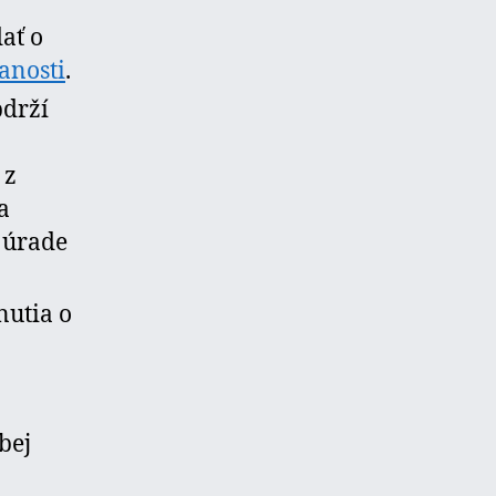
ať o
anosti
.
bdrží
 z
a
 úrade
nutia o
bej