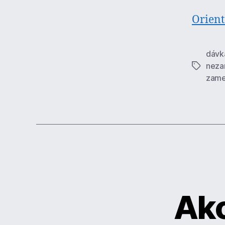
Orient
dávk
neza
Značky
zame
Ako