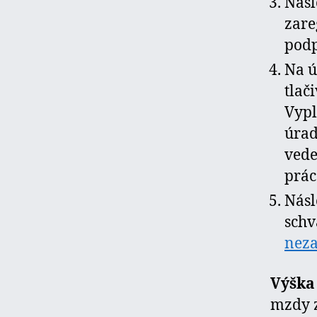
Násl
zare
podp
Na ú
tlač
Vypl
úrad
vede
prác
Násl
schv
neza
Výška
mzdy z