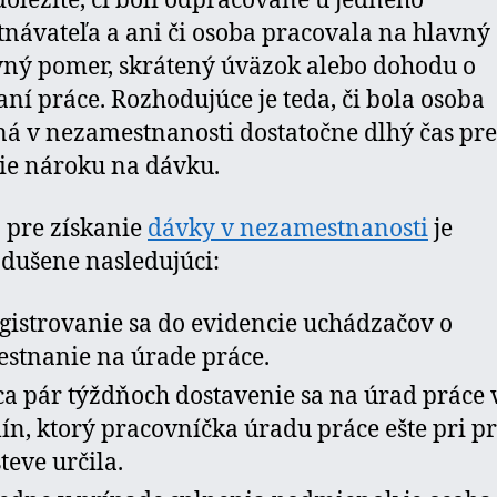
 dôležité, či boli odpracované u jedného
návateľa a ani či osoba pracovala na hlavný
ný pomer, skrátený úväzok alebo dohodu o
ní práce. Rozhodujúce je teda, či bola osoba
ná v nezamestnanosti dostatočne dlhý čas pre
ie nároku na dávku.
 pre získanie
dávky v nezamestnanosti
je
dušene nasledujúci:
gistrovanie sa do evidencie uchádzačov o
stnanie na úrade práce.
ca pár týždňoch dostavenie sa na úrad práce 
ín, ktorý pracovníčka úradu práce ešte pri pr
teve určila.