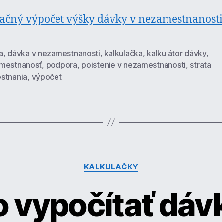
ačný výpočet výšky dávky v nezamestnanosti
a
,
dávka v nezamestnanosti
,
kalkulačka
,
kalkulátor dávky
,
mestnanosť
,
podpora
,
poistenie v nezamestnanosti
,
strata
stnania
,
výpočet
Kategórie
KALKULAČKY
 vypočítať dáv