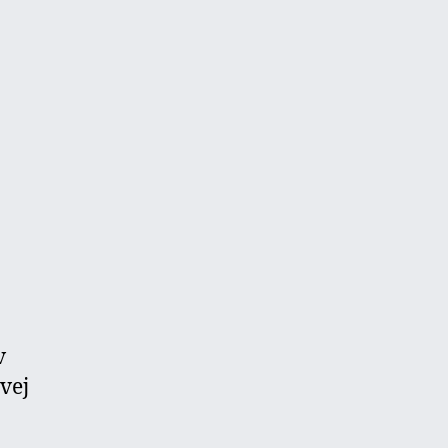
v
vej