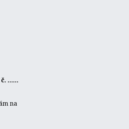
 č. ……
mám na