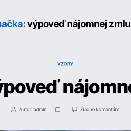
načka:
výpoveď nájomnej zml
Kategórie
VZORY
ýpoveď nájomne
na
Autor:
admin
Žiadne komentáre
Autor
Dátum
VZOR
článku
článku
Výpo
nájo