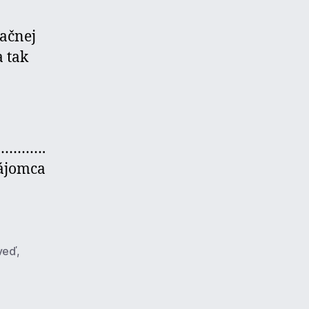
ačnej
 tak
……….
ájomca
veď
,