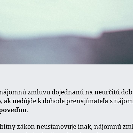
 nájomnú zmluvu dojednanú na neurčitú do
 ak nedôjde k dohode prenajímateľa s nájo
poveďou
.
bitný zákon neustanovuje inak, nájomnú zm