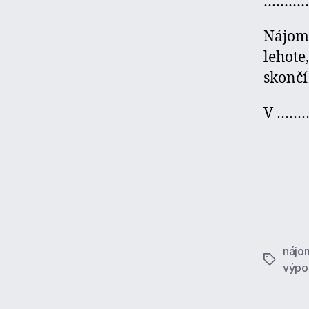
…………….
Nájom
lehote
skon
V ……
nájo
Značky
výpo