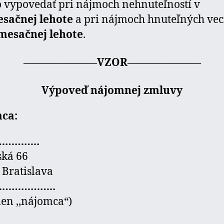
vypovedať pri nájmoch nehnuteľností v
esačnej lehote
a pri nájmoch hnuteľných vec
mesačnej lehote
.
———————VZOR———————
Výpoveď nájomnej zmluvy
mca
:
………..
ská 66
 Bratislava
……………..
 len ,,nájomca“)