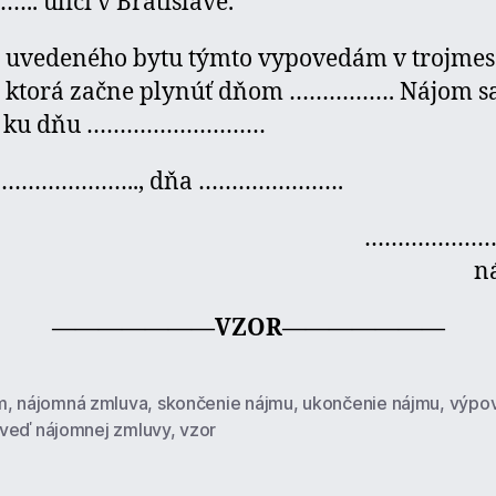
. ulici v Bratislave.
 uvedeného bytu týmto vypovedám v trojmes
, ktorá začne plynúť dňom ……………. Nájom sa
čí ku dňu ………………………
………………….., dňa ………………….
…………………
n
———————VZOR———————
m
,
nájomná zmluva
,
skončenie nájmu
,
ukončenie nájmu
,
výpo
veď nájomnej zmluvy
,
vzor