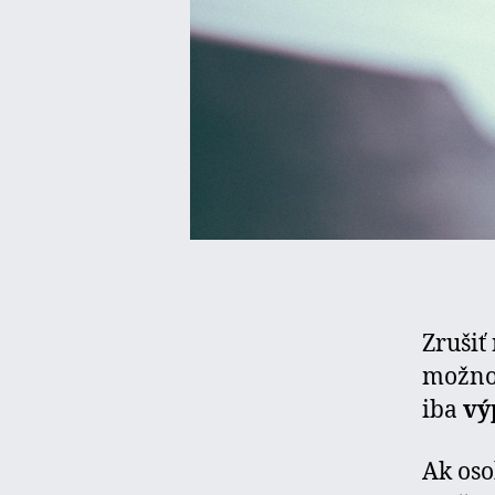
Zrušiť
možno,
iba
vý
Ak oso