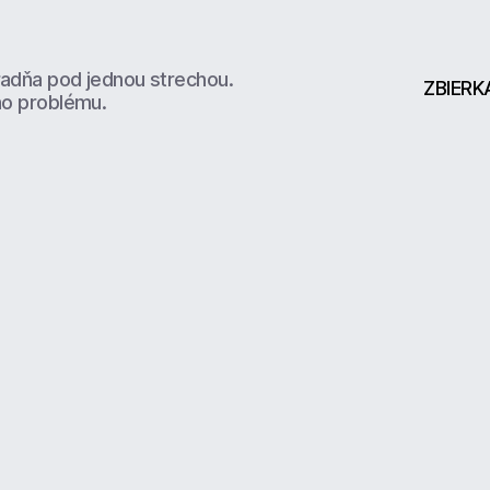
radňa pod jednou strechou.
ZBIERK
ho problému.