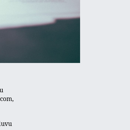
bu
mcom,
luvu