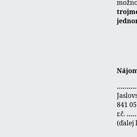
možno 
trojm
jedno
Nájo
…………
Jaslov
841 05
r.č.
……
(ďalej