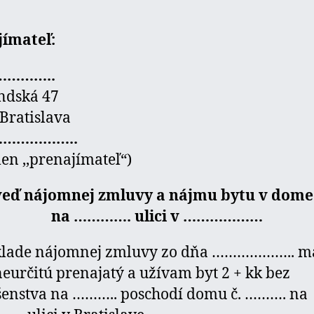
jímateľ
:
………..
ndská 47
Bratislava
……………..
len ,,prenajímateľ“)
eď nájomnej zmluvy a nájmu bytu v dome
na …………. ulici v ………………
klade nájomnej zmluvy zo dňa ……………….. 
eurčitú prenajatý a užívam byt 2 + kk bez
šenstva na ……….. poschodí domu č. ………. na