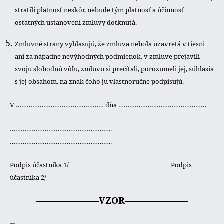
stratili platnosť neskôr, nebude tým platnosť a účinnosť
ostatných ustanovení zmluvy dotknutá.
Zmluvné strany vyhlasujú, že zmluva nebola uzavretá v tiesni
ani za nápadne nevýhodných podmienok, v zmluve prejavili
svoju slobodnú vôľu, zmluvu si prečítali, porozumeli jej, súhlasia
s jej obsahom, na znak čoho ju vlastnoručne podpisujú.
V ………………………………………… dňa …………………………………………
………………………………………………..
………………………………………………..
Podpis účastníka 1/ Podpis
účastníka 2/
———————VZOR———————