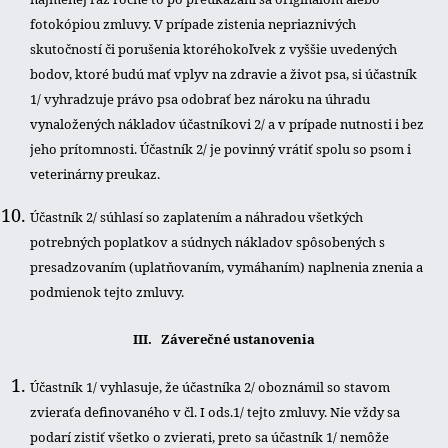
fotokópiou zmluvy. V prípade zistenia nepriaznivých
skutočností či porušenia ktoréhokoľvek z vyššie uvedených
bodov, ktoré budú mať vplyv na zdravie a život psa, si účastník
1/ vyhradzuje právo psa odobrať bez nároku na úhradu
vynaložených nákladov účastníkovi 2/ a v prípade nutnosti i bez
jeho prítomnosti. Účastník 2/ je povinný vrátiť spolu so psom i
veterinárny preukaz.
Účastník 2/ súhlasí so zaplatením a náhradou všetkých
potrebných poplatkov a súdnych nákladov spôsobených s
presadzovaním (uplatňovaním, vymáhaním) naplnenia znenia a
podmienok tejto zmluvy.
III. Záverečné ustanovenia
Účastník 1/ vyhlasuje, že účastníka 2/ oboznámil so stavom
zvieraťa definovaného v čl. I ods.1/ tejto zmluvy. Nie vždy sa
podarí zistiť všetko o zvierati, preto sa účastník 1/ nemôže