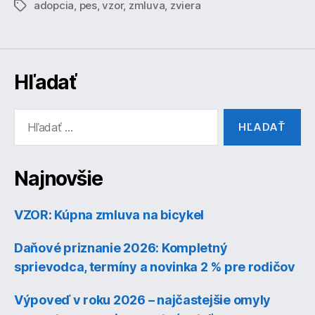
adopcia
,
pes
,
vzor
,
zmluva
,
zviera
Značky
Hľadať
Vyhľadať:
Najnovšie
VZOR: Kúpna zmluva na bicykel
Daňové priznanie 2026: Kompletný
sprievodca, termíny a novinka 2 % pre rodičov
Výpoveď v roku 2026 – najčastejšie omyly