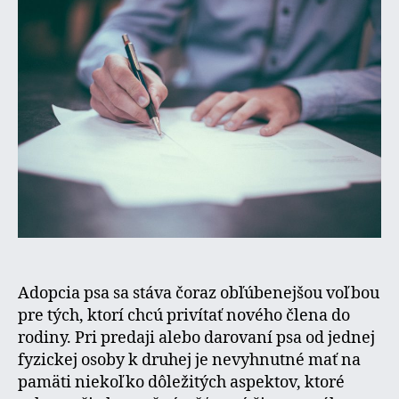
na
psa
Adopcia psa sa stáva čoraz obľúbenejšou voľbou
pre tých, ktorí chcú privítať nového člena do
rodiny. Pri predaji alebo darovaní psa od jednej
fyzickej osoby k druhej je nevyhnutné mať na
pamäti niekoľko dôležitých aspektov, ktoré