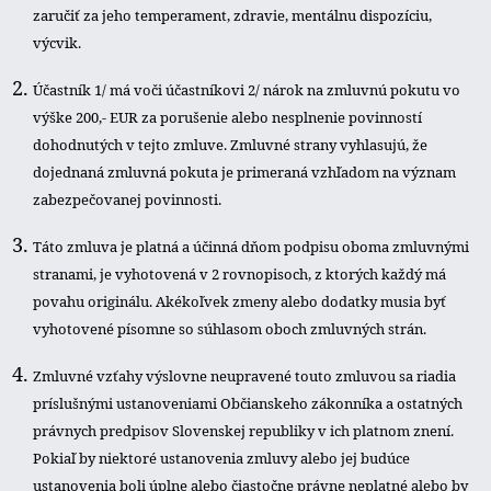
zaručiť za jeho temperament, zdravie, mentálnu dispozíciu,
výcvik.
Účastník 1/ má voči účastníkovi 2/ nárok na zmluvnú pokutu vo
výške 200,- EUR za porušenie alebo nesplnenie povinností
dohodnutých v tejto zmluve. Zmluvné strany vyhlasujú, že
dojednaná zmluvná pokuta je primeraná vzhľadom na význam
zabezpečovanej povinnosti.
Táto zmluva je platná a účinná dňom podpisu oboma zmluvnými
stranami, je vyhotovená v 2 rovnopisoch, z ktorých každý má
povahu originálu. Akékoľvek zmeny alebo dodatky musia byť
vyhotovené písomne so súhlasom oboch zmluvných strán.
Zmluvné vzťahy výslovne neupravené touto zmluvou sa riadia
príslušnými ustanoveniami Občianskeho zákonníka a ostatných
právnych predpisov Slovenskej republiky v ich platnom znení.
Pokiaľ by niektoré ustanovenia zmluvy alebo jej budúce
ustanovenia boli úplne alebo čiastočne právne neplatné alebo by