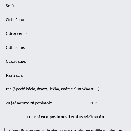
Srsť:
Číslo čipu:
Odčervenie:
Odblšenie:
Očkovanie:
Kastrácia:
Iné (špecifikácia, úrazy, liečba, známe skutočnosti…):
Za jednorazový poplatok: …………………………… EUR
II. Práva a povinnosti zmluvných strán
Účastník 2/ sa zaväzuje chovať psa v zmluvne vyššie uvedenom