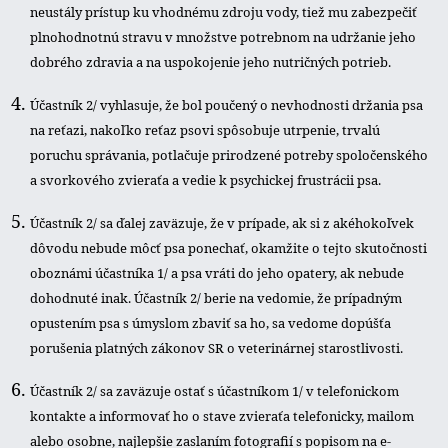
neustály prístup ku vhodnému zdroju vody, tiež mu zabezpečiť
plnohodnotnú stravu v množstve potrebnom na udržanie jeho
dobrého zdravia a na uspokojenie jeho nutričných potrieb.
Účastník 2/ vyhlasuje, že bol poučený o nevhodnosti držania psa
na reťazi, nakoľko reťaz psovi spôsobuje utrpenie, trvalú
poruchu správania, potlačuje prirodzené potreby spoločenského
a svorkového zvieraťa a vedie k psychickej frustrácii psa.
Účastník 2/ sa ďalej zaväzuje, že v prípade, ak si z akéhokoľvek
dôvodu nebude môcť psa ponechať, okamžite o tejto skutočnosti
oboznámi účastníka 1/ a psa vráti do jeho opatery, ak nebude
dohodnuté inak. Účastník 2/ berie na vedomie, že prípadným
opustením psa s úmyslom zbaviť sa ho, sa vedome dopúšťa
porušenia platných zákonov SR o veterinárnej starostlivosti.
Účastník 2/ sa zaväzuje ostať s účastníkom 1/ v telefonickom
kontakte a informovať ho o stave zvieraťa telefonicky, mailom
alebo osobne, najlepšie zaslaním fotografií s popisom na e-