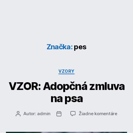
Značka:
pes
Kategórie
VZORY
VZOR: Adopčná zmluva
na psa
na
Autor:
admin
Žiadne komentáre
Autor
Dátum
VZOR:
článku
článku
Adopč
zmluva