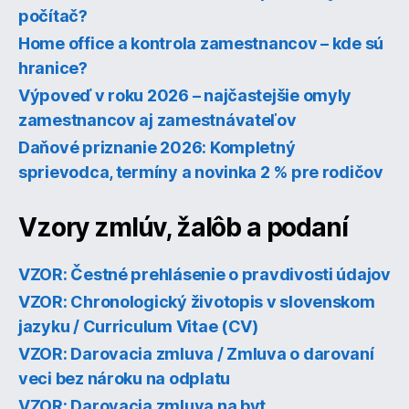
počítač?
Home office a kontrola zamestnancov – kde sú
hranice?
Výpoveď v roku 2026 – najčastejšie omyly
zamestnancov aj zamestnávateľov
Daňové priznanie 2026: Kompletný
sprievodca, termíny a novinka 2 % pre rodičov
Vzory zmlúv, žalôb a podaní
VZOR: Čestné prehlásenie o pravdivosti údajov
VZOR: Chronologický životopis v slovenskom
jazyku / Curriculum Vitae (CV)
VZOR: Darovacia zmluva / Zmluva o darovaní
veci bez nároku na odplatu
VZOR: Darovacia zmluva na byt