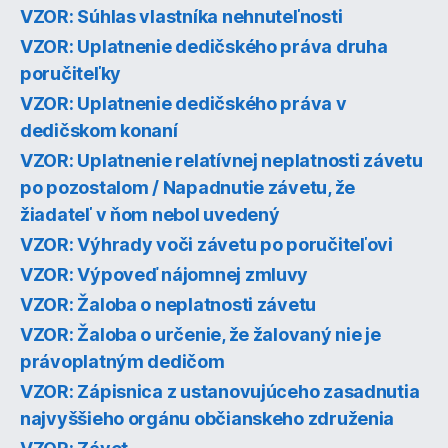
VZOR: Súhlas vlastníka nehnuteľnosti
VZOR: Uplatnenie dedičského práva druha
poručiteľky
VZOR: Uplatnenie dedičského práva v
dedičskom konaní
VZOR: Uplatnenie relatívnej neplatnosti závetu
po pozostalom / Napadnutie závetu, že
žiadateľ v ňom nebol uvedený
VZOR: Výhrady voči závetu po poručiteľovi
VZOR: Výpoveď nájomnej zmluvy
VZOR: Žaloba o neplatnosti závetu
VZOR: Žaloba o určenie, že žalovaný nie je
právoplatným dedičom
VZOR: Zápisnica z ustanovujúceho zasadnutia
najvyššieho orgánu občianskeho združenia