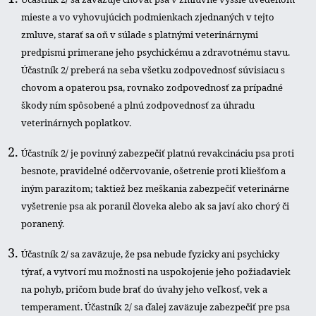
mieste a vo vyhovujúcich podmienkach zjednaných v tejto
zmluve, starať sa oň v súlade s platnými veterinárnymi
predpismi primerane jeho psychickému a zdravotnému stavu.
Účastník 2/ preberá na seba všetku zodpovednosť súvisiacu s
chovom a opaterou psa, rovnako zodpovednosť za prípadné
škody ním spôsobené a plnú zodpovednosť za úhradu
veterinárnych poplatkov.
Účastník 2/ je povinný zabezpečiť platnú revakcináciu psa proti
besnote, pravidelné odčervovanie, ošetrenie proti kliešťom a
iným parazitom; taktiež bez meškania zabezpečiť veterinárne
vyšetrenie psa ak poranil človeka alebo ak sa javí ako chorý či
poranený.
Účastník 2/ sa zaväzuje, že psa nebude fyzicky ani psychicky
týrať, a vytvorí mu možnosti na uspokojenie jeho požiadaviek
na pohyb, pričom bude brať do úvahy jeho veľkosť, vek a
temperament. Účastník 2/ sa ďalej zaväzuje zabezpečiť pre psa