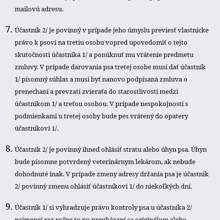
mailovú adresu.
Účastník 2/ je povinný v prípade jeho úmyslu previesť vlastnícke
právo k psovi na tretiu osobu vopred upovedomiť o tejto
skutočnosti účastníka 1/ a ponúknuť mu vrátenie predmetu
zmluvy. V prípade darovania psa tretej osobe musí dať účastník
1/ písomný súhlas a musí byť nanovo podpísaná zmluva o
prenechaní a prevzatí zvieraťa do starostlivosti medzi
účastníkom 1/ a treťou osobou. V prípade nespokojnosti s
podmienkami u tretej osoby bude pes vrátený do opatery
účastníkovi 1/.
Účastník 2/ je povinný ihneď ohlásiť stratu alebo úhyn psa. Úhyn
bude písomne potvrdený veterinárnym lekárom, ak nebude
dohodnuté inak. V prípade zmeny adresy držania psa je účastník
2/ povinný zmenu ohlásiť účastníkovi 1/ do niekoľkých dní.
Účastník 1/ si vyhradzuje právo kontroly psa u účastníka 2/
najmenej raz ročne to po preukázaní sa originálom alebo