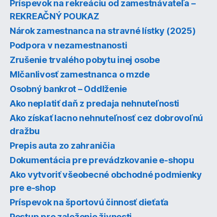
Príspevok na rekreáciu od zamestnávateľa –
REKREAČNÝ POUKAZ
Nárok zamestnanca na stravné lístky (2025)
Podpora v nezamestnanosti
Zrušenie trvalého pobytu inej osobe
Mlčanlivosť zamestnanca o mzde
Osobný bankrot – Oddlženie
Ako neplatiť daň z predaja nehnuteľnosti
Ako získať lacno nehnuteľnosť cez dobrovoľnú
dražbu
Prepis auta zo zahraničia
Dokumentácia pre prevádzkovanie e-shopu
Ako vytvoriť všeobecné obchodné podmienky
pre e-shop
Príspevok na športovú činnosť dieťaťa
Postup pre založenie živnosti