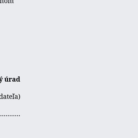
atnom
ý úrad
dateľa)
 …………