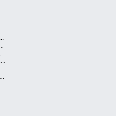
…
…
…
……
…
……
…