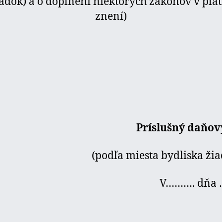
adok) a o doplnení niektorých zákonov v pl
znení)
Príslušný daňov
(podľa miesta bydliska žia
V………. dňa