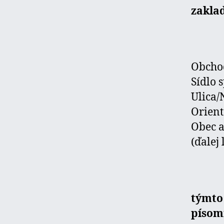
zaklad
Obc
Sídl
Uli
Orien
Obe
(ďalej 
týmto
písom