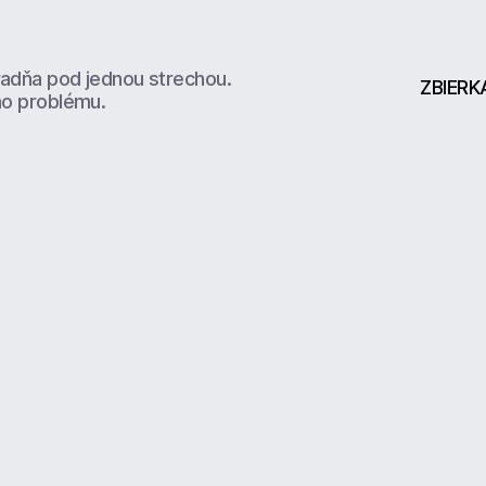
radňa pod jednou strechou.
ZBIERK
ho problému.