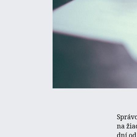
Správc
na žia
dní od