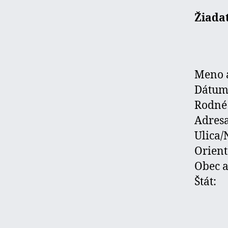
Žiadat
Meno
Dátu
Rod
Adres
Uli
Orien
Obe
Št