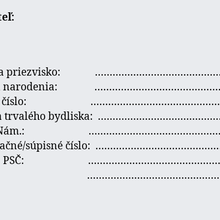
eľ:
 a priezvisko: ……………………………………
m narodenia: ……………………………………
né číslo: ……………………………………
a trvalého bydliska: …………………………………
ca/Nám.: ……………………………………
tačné/súpisné číslo: …………………………………
c a PSČ: ……………………………………
át: ………………………………………