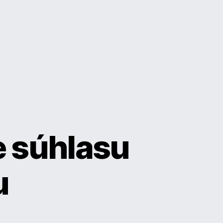
e súhlasu
u