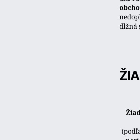
obcho
nedopl
dlžná 
ŽI
Žia
(podľ