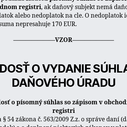
dnom registri
, ak daňový subjekt nemá daň
atok alebo nedoplatok na cle. O nedoplatok i
suma nepresahuje 170 EUR.
———————VZOR———————
ADOSŤ O VYDANIE SÚHL
DAŇOVÉHO ÚRADU
dosť o písomný súhlas so zápisom v obcho
registri
a § 54 zákona č. 563/2009 Z.z. o správe daní (