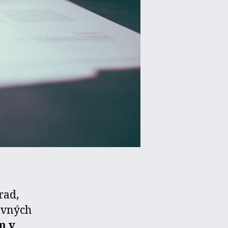
rad,
ovných
m v