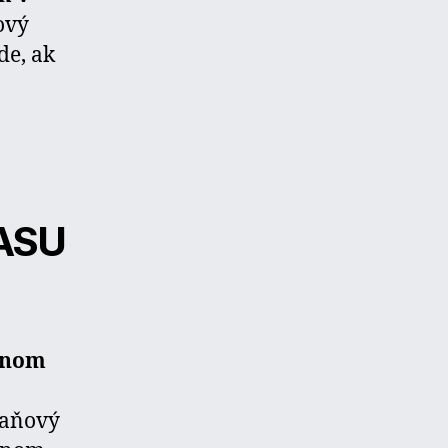
ový
de, ak
ASU
dnom
daňový