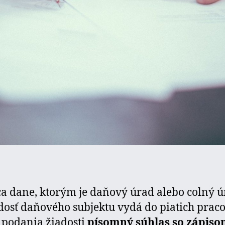
a dane, ktorým je daňový úrad alebo colný ú
dosť daňového subjektu vydá do piatich prac
 podania žiadosti
písomný súhlas so zápiso