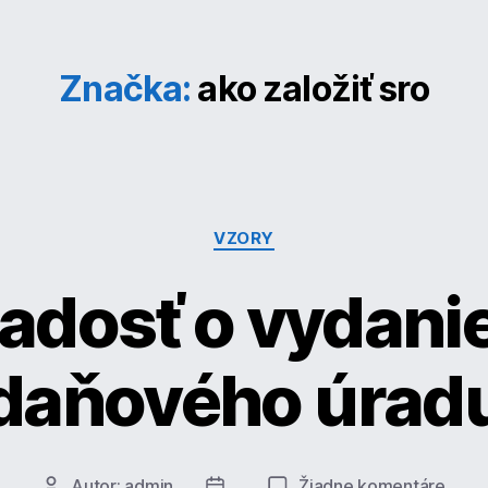
Značka:
ako založiť sro
Kategórie
VZORY
adosť o vydani
daňového úrad
na
Autor:
admin
Žiadne komentáre
Autor
Dátum