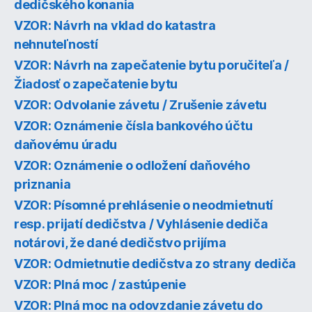
dedičského konania
VZOR: Návrh na vklad do katastra
nehnuteľností
VZOR: Návrh na zapečatenie bytu poručiteľa /
Žiadosť o zapečatenie bytu
VZOR: Odvolanie závetu / Zrušenie závetu
VZOR: Oznámenie čísla bankového účtu
daňovému úradu
VZOR: Oznámenie o odložení daňového
priznania
VZOR: Písomné prehlásenie o neodmietnutí
resp. prijatí dedičstva / Vyhlásenie dediča
notárovi, že dané dedičstvo prijíma
VZOR: Odmietnutie dedičstva zo strany dediča
VZOR: Plná moc / zastúpenie
VZOR: Plná moc na odovzdanie závetu do