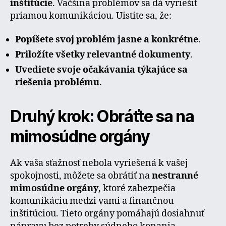
inštitúcie
. Väčšina problémov sa dá vyriešiť
priamou komunikáciou. Uistite sa, že:
Popíšete svoj problém jasne a konkrétne
.
Priložíte všetky relevantné dokumenty
.
Uvediete svoje očakávania týkajúce sa
riešenia problému
.
Druhý krok: Obráťte sa na
mimosúdne orgány
Ak vaša sťažnosť nebola vyriešená k vašej
spokojnosti, môžete sa obrátiť na
nestranné
mimosúdne orgány
, ktoré zabezpečia
komunikáciu medzi vami a finančnou
inštitúciou. Tieto orgány pomáhajú dosiahnuť