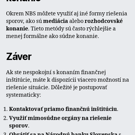
Okrem NBS môžete využiť aj iné formy riešenia
sporov, ako sú
mediácia
alebo
rozhodcovské
konanie
. Tieto metódy sú často rýchlejšie a
menej formálne ako súdne konanie.
Záver
Ak ste nespokojní s konaním finančnej
inštitúcie, máte k dispozícii viacero možností na
riešenie situácie. Dôležité je postupovať
systematicky:
Kontaktovať priamo finančnú inštitúciu
.
Využiť mimosúdne orgány na riešenie
sporov
.
Obrátiť sa na Národnú banku Slovenska
s