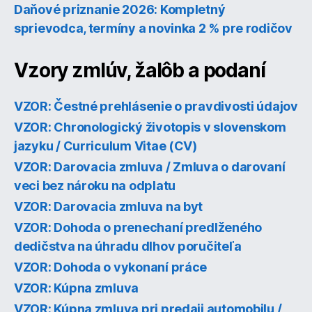
Daňové priznanie 2026: Kompletný
sprievodca, termíny a novinka 2 % pre rodičov
Vzory zmlúv, žalôb a podaní
VZOR: Čestné prehlásenie o pravdivosti údajov
VZOR: Chronologický životopis v slovenskom
jazyku / Curriculum Vitae (CV)
VZOR: Darovacia zmluva / Zmluva o darovaní
veci bez nároku na odplatu
VZOR: Darovacia zmluva na byt
VZOR: Dohoda o prenechaní predlženého
dedičstva na úhradu dlhov poručiteľa
VZOR: Dohoda o vykonaní práce
VZOR: Kúpna zmluva
VZOR: Kúpna zmluva pri predaji automobilu /