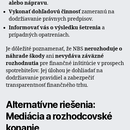
alebo nápravu
.
Vykonať dohľadovú činnosť
zameranú na
dodržiavanie právnych predpisov.
Informovať vás o výsledku šetrenia
a
prípadných opatreniach.
Je dôležité poznamenať, že NBS
nerozhoduje o
náhrade škody
ani
nevydáva záväzné
rozhodnutia
pre finančné inštitúcie v prospech
spotrebiteľov. Jej úlohou je dohliadať na
dodržiavanie pravidiel a zabezpečiť
transparentnosť finančného trhu.
Alternatívne riešenia:
Mediácia a rozhodcovské
konanie