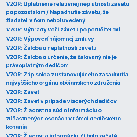
VZOR: Uplatnenie relatívnej neplatnosti závetu
po pozostalom / Napadnutie závetu, že
žiadateľ v ňom nebol uvedený
VZOR: Výhrady voči závetu po poručiteľovi
VZOR: Výpoveď nájomnej zmluvy
VZOR: Žaloba o neplatnosti závetu
VZOR: Žaloba o určenie, že žalovaný nie je
právoplatným dedičom
VZOR: Zápisnica z ustanovujúceho zasadnutia
najvyššieho orgánu občianskeho združenia
VZOR: Závet
VZOR: Závet v prípade viacerých dedičov
VZOR: Žiadosť na súd o informáciu o
zúčastnených osobách v rámci dedičského
konania
VZOR: Žiadosť o informáciu, či bolo začaté