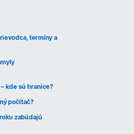
rievodca, termíny a
omyly
 – kde sú hranice?
ný počítač?
 roku zabúdajú