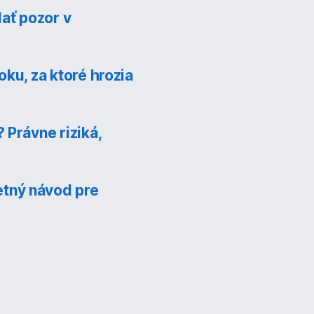
ať pozor v
ku, za ktoré hrozia
 Právne riziká,
tný návod pre