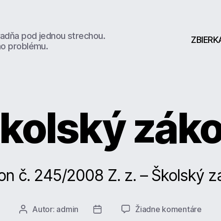
radňa pod jednou strechou.
ZBIERK
ho problému.
kolský zák
on č. 245/2008 Z. z. – Školský z
na
Autor:
admin
Žiadne komentáre
Autor
Dátum
Škol