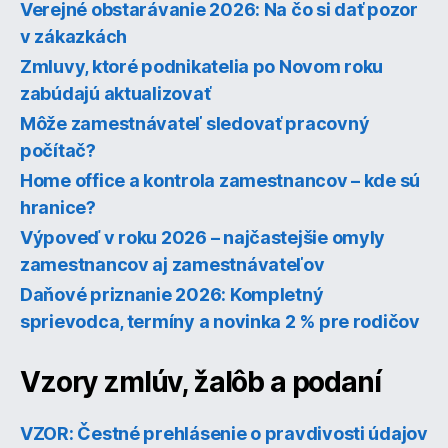
Verejné obstarávanie 2026: Na čo si dať pozor
v zákazkách
Zmluvy, ktoré podnikatelia po Novom roku
zabúdajú aktualizovať
Môže zamestnávateľ sledovať pracovný
počítač?
Home office a kontrola zamestnancov – kde sú
hranice?
Výpoveď v roku 2026 – najčastejšie omyly
zamestnancov aj zamestnávateľov
Daňové priznanie 2026: Kompletný
sprievodca, termíny a novinka 2 % pre rodičov
Vzory zmlúv, žalôb a podaní
VZOR: Čestné prehlásenie o pravdivosti údajov