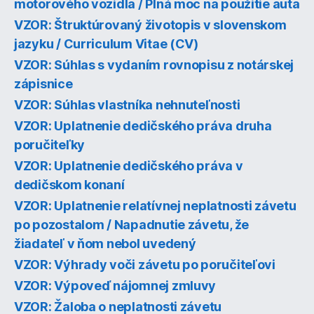
motorového vozidla / Plná moc na použitie auta
VZOR: Štruktúrovaný životopis v slovenskom
jazyku / Curriculum Vitae (CV)
VZOR: Súhlas s vydaním rovnopisu z notárskej
zápisnice
VZOR: Súhlas vlastníka nehnuteľnosti
VZOR: Uplatnenie dedičského práva druha
poručiteľky
VZOR: Uplatnenie dedičského práva v
dedičskom konaní
VZOR: Uplatnenie relatívnej neplatnosti závetu
po pozostalom / Napadnutie závetu, že
žiadateľ v ňom nebol uvedený
VZOR: Výhrady voči závetu po poručiteľovi
VZOR: Výpoveď nájomnej zmluvy
VZOR: Žaloba o neplatnosti závetu