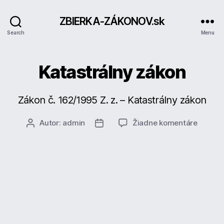
ZBIERKA-ZÁKONOV.sk
Search
Menu
Katastrálny zákon
Zákon č. 162/1995 Z. z. – Katastrálny zákon
na
Autor:
admin
Žiadne komentáre
Autor
Dátum
Katastr
článku
článku
zákon