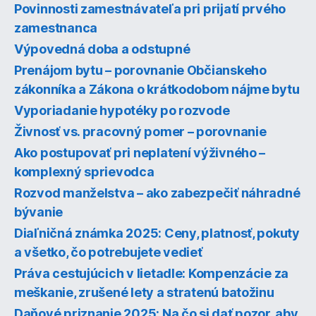
Povinnosti zamestnávateľa pri prijatí prvého
zamestnanca
Výpovedná doba a odstupné
Prenájom bytu – porovnanie Občianskeho
zákonníka a Zákona o krátkodobom nájme bytu
Vyporiadanie hypotéky po rozvode
Živnosť vs. pracovný pomer – porovnanie
Ako postupovať pri neplatení výživného –
komplexný sprievodca
Rozvod manželstva – ako zabezpečiť náhradné
bývanie
Diaľničná známka 2025: Ceny, platnosť, pokuty
a všetko, čo potrebujete vedieť
Práva cestujúcich v lietadle: Kompenzácie za
meškanie, zrušené lety a stratenú batožinu
Daňové priznanie 2025: Na čo si dať pozor, aby