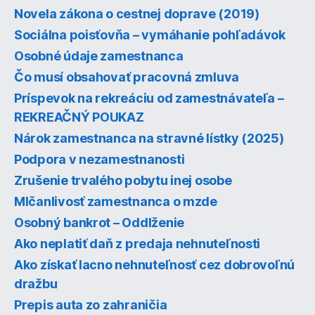
Novela zákona o cestnej doprave (2019)
Sociálna poisťovňa – vymáhanie pohľadávok
Osobné údaje zamestnanca
Čo musí obsahovať pracovná zmluva
Príspevok na rekreáciu od zamestnávateľa –
REKREAČNÝ POUKAZ
Nárok zamestnanca na stravné lístky (2025)
Podpora v nezamestnanosti
Zrušenie trvalého pobytu inej osobe
Mlčanlivosť zamestnanca o mzde
Osobný bankrot – Oddlženie
Ako neplatiť daň z predaja nehnuteľnosti
Ako získať lacno nehnuteľnosť cez dobrovoľnú
dražbu
Prepis auta zo zahraničia