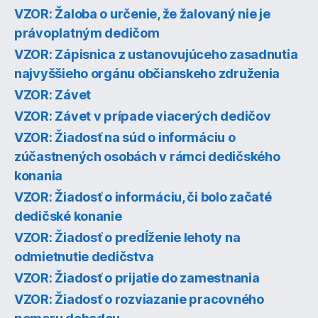
VZOR: Žaloba o určenie, že žalovaný nie je
právoplatným dedičom
VZOR: Zápisnica z ustanovujúceho zasadnutia
najvyššieho orgánu občianskeho združenia
VZOR: Závet
VZOR: Závet v prípade viacerých dedičov
VZOR: Žiadosť na súd o informáciu o
zúčastnených osobách v rámci dedičského
konania
VZOR: Žiadosť o informáciu, či bolo začaté
dedičské konanie
VZOR: Žiadosť o predĺženie lehoty na
odmietnutie dedičstva
VZOR: Žiadosť o prijatie do zamestnania
VZOR: Žiadosť o rozviazanie pracovného