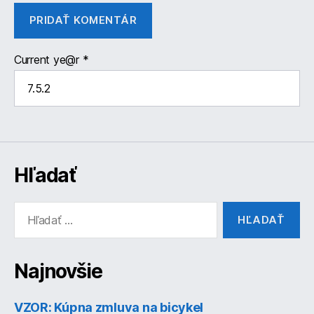
Current ye@r
*
Hľadať
Vyhľadať:
Najnovšie
VZOR: Kúpna zmluva na bicykel